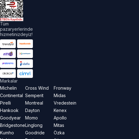
Tüm
pazaryerlerinde
hizmetinizdeyiz!
Markalar
Michelin
Cross Wind
Fronway
Continental
Semperit
Midas
Pirelli
Montreal
Vredestein
Hankook
Dayton
Kenex
Goodyear
Momo
Apollo
Bridgestone
Linglong
Mitas
Kumho
Goodride
Özka