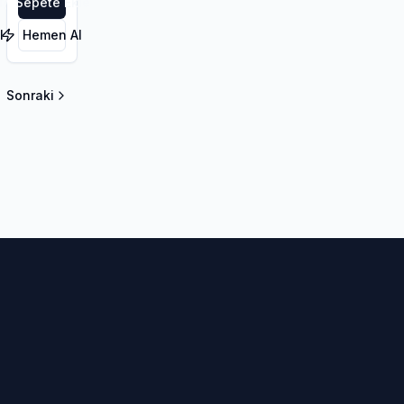
le
Sepete Ekle
l
Hemen Al
Sonraki
la sayfa