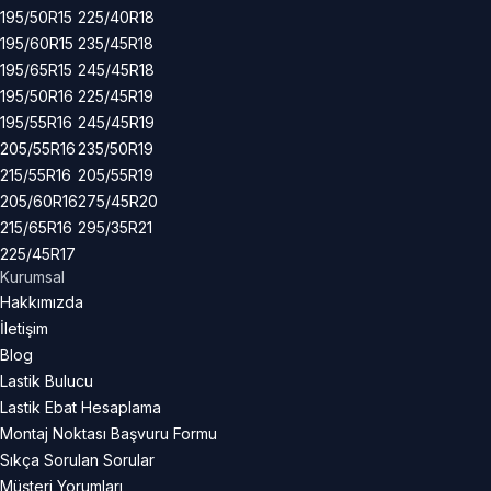
195/50R15
225/40R18
195/60R15
235/45R18
195/65R15
245/45R18
195/50R16
225/45R19
195/55R16
245/45R19
205/55R16
235/50R19
215/55R16
205/55R19
205/60R16
275/45R20
215/65R16
295/35R21
225/45R17
Kurumsal
Hakkımızda
İletişim
Blog
Lastik Bulucu
Lastik Ebat Hesaplama
Montaj Noktası Başvuru Formu
Sıkça Sorulan Sorular
Müşteri Yorumları