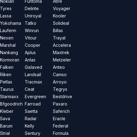
Nokian
Funtoma
Atire
Tyres
Delinte
Voyager
Lassa
Uniroyal
Kooler
Yokohama
Tatko
Solideal
Laufenn
Winrun
Billas
Nexen
Vitour
Trayal
Marshal
Cooper
Accelera
Nankang
Aplus
Maxtrek
Kormoran
Anlas
Metzeler
Falken
Gislaved
Anteo
Riken
Landsail
Camso
Petlas
Tracmax
Arroyo
Taurus
Ceat
Tegrys
Starmaxx
Evergreen
Bestdrive
Bfgoodrich
Farroad
Paxaro
Kleber
Saetta
Saferich
Sava
Radar
Eracle
Barum
Kelly
Federal
Strial
Sentury
Formula