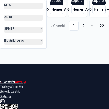
Sepete Ekle
Sepete Ekle
Sepete Ek
M+S
Hemen Al
Hemen Al
Hemen A
XL-RF
Önceki
1
2
22
Daha faz
3PMSF
Elektrikli Araç
Türkiye'nin En
Büyük Lastik
Satıcısı