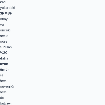
karlı
yollardaki
3PMSF
onayı
ve
önceki
nesle
göre
sunulan
%20
daha
uzun
ömür
ile
hem
güvenliği
hem
de
bütçeyi