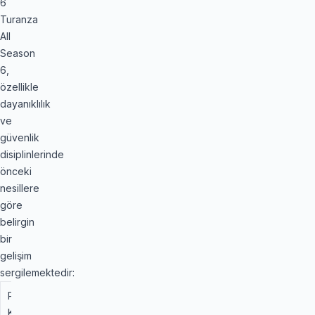
6
Turanza
All
Season
6,
özellikle
dayanıklılık
ve
güvenlik
disiplinlerinde
önceki
nesillere
göre
belirgin
bir
gelişim
sergilemektedir:
Performans
Önceki
Bridgestone
Kriteri
Nesil
Turanza All