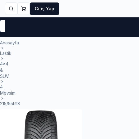
Giriş Yap
Markalar
Yaz Lastikleri
Kış Lastikleri
4 Mevsi
Anasayfa
Lastik
4x4
&
SUV
4
Mevsim
215/55R18