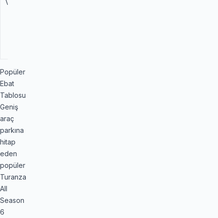
Verimlilik
Yüksek
Düşük
yuvarlanma
direnci ve
optimize
edilmiş ömür.
Popüler
Ebat
Tablosu
Geniş
araç
parkına
hitap
eden
popüler
Turanza
All
Season
6