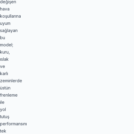
değişen
hava
koşullarına
uyum
sağlayan
bu
model;
kuru,
ıslak
ve
karlı
zeminlerde
üstün
frenleme
ile
yol
tutuş
performansını
tek