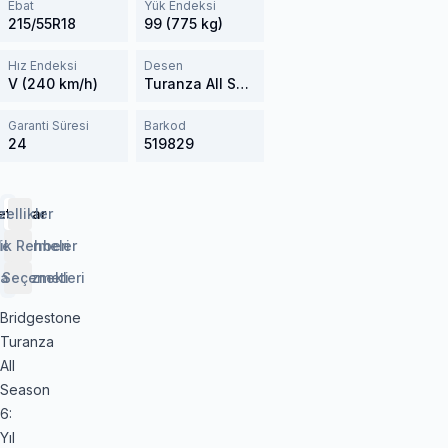
Ebat
Yük Endeksi
215/55R18
99 (775 kg)
Hız Endeksi
Desen
V (240 km/h)
Turanza All Season 6
Garanti Süresi
Barkod
24
519829
etaylar
zellikler
lendirmeler
ik Rehberi
 Seçenekleri
aj Hizmeti
Bridgestone
Turanza
All
Season
6:
Yıl