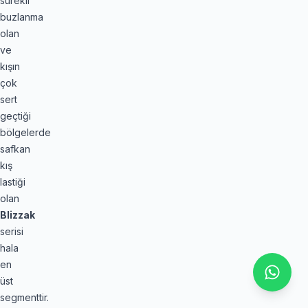
sürekli
buzlanma
olan
ve
kışın
çok
sert
geçtiği
bölgelerde
safkan
kış
lastiği
olan
Blizzak
serisi
hala
en
üst
segmenttir.