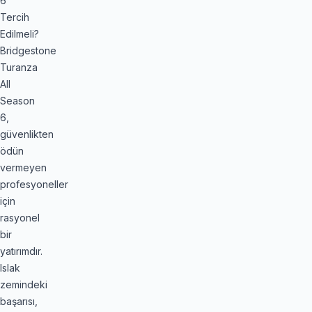
6
Tercih
Edilmeli?
Bridgestone
Turanza
All
Season
6,
güvenlikten
ödün
vermeyen
profesyoneller
için
rasyonel
bir
yatırımdır.
Islak
zemindeki
başarısı,