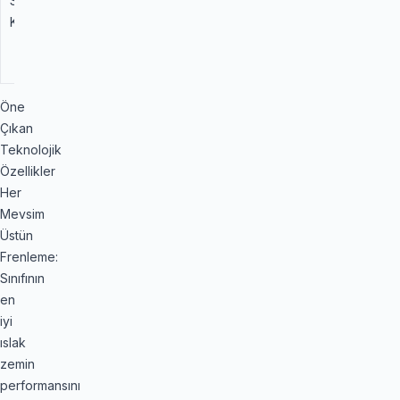
Sıcak Asfalt
Standart
Yaz
Kararlılığı
Lastiğine
Yakın Sürüş
Dinamiği
Öne
Çıkan
Teknolojik
Özellikler
Her
Mevsim
Üstün
Frenleme:
Sınıfının
en
iyi
ıslak
zemin
performansını