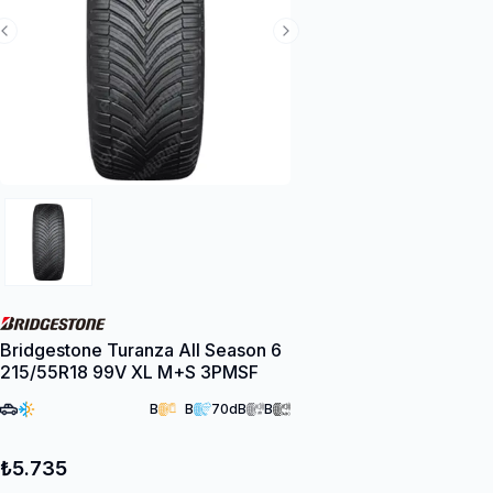
Previous Slide
Next Slide
Bridgestone Turanza All Season 6
215/55R18 99V XL M+S 3PMSF
B
B
70
dB
B
₺5.735