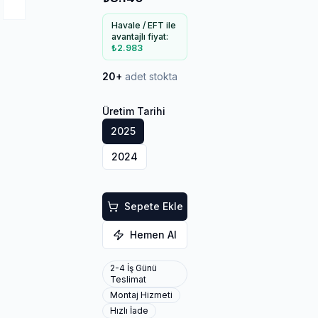
Havale / EFT ile
avantajlı fiyat:
₺2.983
20+
adet stokta
Üretim Tarihi
2025
2024
Sepete Ekle
Hemen Al
2-4 İş Günü
Teslimat
Montaj Hizmeti
Hızlı İade