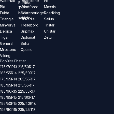
Waterfall
Roadstone
Irc
Burada.
Bkt
Windforce
Maxxis
Tüm
hakları
Fulda
Goldenbridge
Roadking
saklıdır.
Triangle
Gt Radial
Sailun
Minverva
Trelleborg
Tristar
Debica
Gripmax
Unistar
Tigar
Diplomat
Zetum
General
Seha
Milestone
Optimo
Viking
Popüler Ebatlar
175/70R13
215/50R17
185/55R14
225/50R17
175/65R14
205/55R17
185/65R14
215/55R17
185/60R15
225/55R17
185/65R15
215/60R17
195/50R15
225/40R18
195/60R15
235/45R18