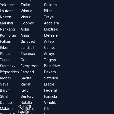
Yokohama
Tatko
Solideal
Laufenn
Winrun
Billas
Nexen
Vitour
Trayal
Marshal
Cooper
Accelera
Nankang
Aplus
Maxtrek
Kormoran
Anlas
Metzeler
Falken
Gislaved
Anteo
Riken
Landsail
Camso
Petlas
Tracmax
Arroyo
Taurus
Ceat
Tegrys
Starmaxx
Evergreen
Bestdrive
Bfgoodrich
Farroad
Paxaro
Kleber
Saetta
Saferich
Sava
Radar
Eracle
Barum
Kelly
Federal
Strial
Sentury
Formula
Dunlop
Rotalla
V-netik
©
2026
Matador
Kinforest
Giti
Lastiğim