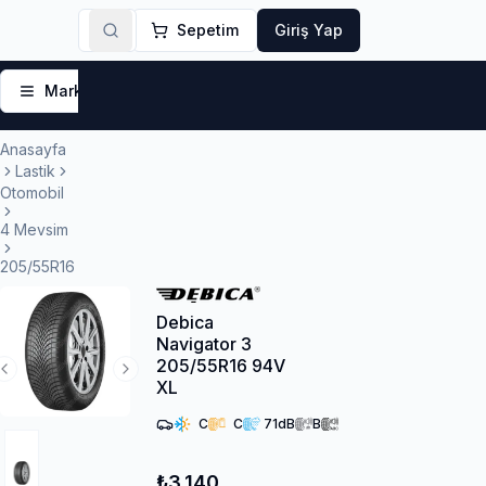
Sepetim
Giriş Yap
Markalar
Yaz Lastikleri
Kış Lastikleri
4 Mevsi
Anasayfa
Lastik
Otomobil
4 Mevsim
205/55R16
Debica
Navigator 3
205/55R16 94V
Previous Slide
Next Slide
XL
C
C
71
dB
B
₺3.140