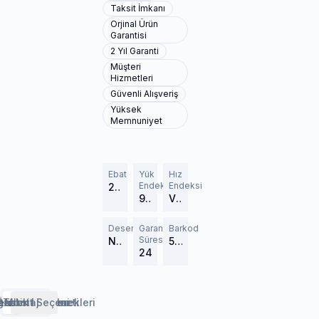
Taksit İmkanı
Orjinal Ürün
Garantisi
2 Yıl Garanti
Müşteri
Hizmetleri
Güvenli Alışveriş
Yüksek
Memnuniyet
Ebat
Yük
Hız
Endeksi
Endeksi
205/55R16
94 (670 kg)
V (240 km/h)
Desen
Garanti
Barkod
Süresi
Navigator 3
579145
24
erlendirmeler
etaylar
Özellikler
Lastik Rehberi
Taksit Seçenekleri
Montaj Hizmeti