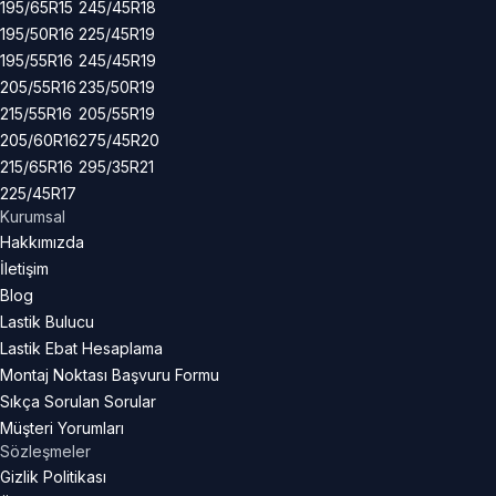
195/65R15
245/45R18
195/50R16
225/45R19
195/55R16
245/45R19
205/55R16
235/50R19
215/55R16
205/55R19
205/60R16
275/45R20
215/65R16
295/35R21
225/45R17
Kurumsal
Hakkımızda
İletişim
Blog
Lastik Bulucu
Lastik Ebat Hesaplama
Montaj Noktası Başvuru Formu
Sıkça Sorulan Sorular
Müşteri Yorumları
Sözleşmeler
Gizlik Politikası