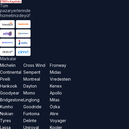
Tüm
pazaryerlerinde
hizmetinizdeyiz!
Markalar
Michelin
Cross Wind
Fronway
Continental
Semperit
Midas
Pirelli
Montreal
Vredestein
Hankook
Dayton
Kenex
Goodyear
Momo
Apollo
Bridgestone
Linglong
Mitas
Kumho
Goodride
Özka
Nokian
Funtoma
Atire
Tyres
Delinte
Voyager
Lassa
Uniroyal
Kooler