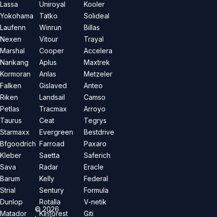
Lassa
Uniroyal
Kooler
Yokohama
Tatko
Solideal
Laufenn
Winrun
Billas
Nexen
Vitour
Trayal
Marshal
Cooper
Accelera
Nankang
Aplus
Maxtrek
Kormoran
Anlas
Metzeler
Falken
Gislaved
Anteo
Riken
Landsail
Camso
Petlas
Tracmax
Arroyo
Taurus
Ceat
Tegrys
Starmaxx
Evergreen
Bestdrive
Bfgoodrich
Farroad
Paxaro
Kleber
Saetta
Saferich
Sava
Radar
Eracle
Barum
Kelly
Federal
Strial
Sentury
Formula
Dunlop
Rotalla
V-netik
©
2026
Matador
Kinforest
Giti