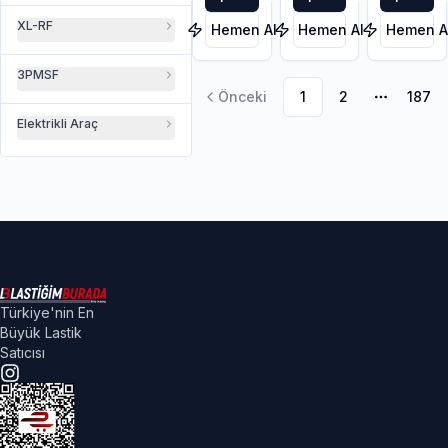
3PMSF
XL-RF
Hemen Al
Hemen Al
Hemen A
3PMSF
Önceki
1
2
187
Daha faz
Elektrikli Araç
Türkiye'nin En
Büyük Lastik
Satıcısı