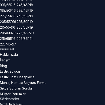
195/65R15
245/45R18
195/50R16
225/45R19
195/55R16
245/45R19
205/55R16
235/50R19
215/55R16
205/55R19
205/60R16
275/45R20
215/65R16
295/35R21
225/45R17
Kurumsal
Hakkımızda
İletişim
Blog
Lastik Bulucu
Lastik Ebat Hesaplama
Montaj Noktası Başvuru Formu
Sıkça Sorulan Sorular
Müşteri Yorumları
Sözleşmeler
Gizlik Politikası