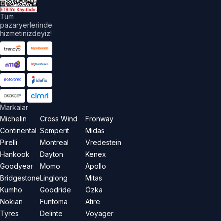
Tüm
pazaryerlerinde
hizmetinizdeyiz!
Markalar
Michelin
Cross Wind
Fronway
Continental
Semperit
Midas
Pirelli
Montreal
Vredestein
Hankook
Dayton
Kenex
Goodyear
Momo
Apollo
Bridgestone
Linglong
Mitas
Kumho
Goodride
Özka
Nokian
Funtoma
Atire
Tyres
Delinte
Voyager