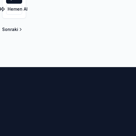
3PMSF
l
Hemen Al
Sonraki
la sayfa