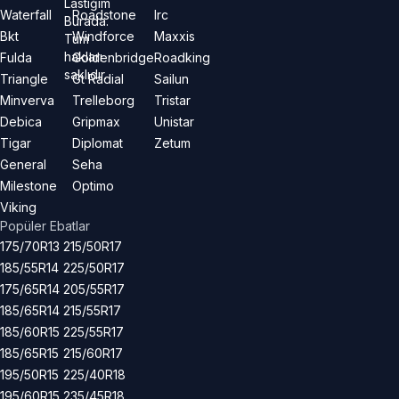
Lastiğim
Waterfall
Roadstone
Irc
Burada.
Bkt
Windforce
Maxxis
Tüm
hakları
Fulda
Goldenbridge
Roadking
saklıdır.
Triangle
Gt Radial
Sailun
Minverva
Trelleborg
Tristar
Debica
Gripmax
Unistar
Tigar
Diplomat
Zetum
General
Seha
Milestone
Optimo
Viking
Popüler Ebatlar
175/70R13
215/50R17
185/55R14
225/50R17
175/65R14
205/55R17
185/65R14
215/55R17
185/60R15
225/55R17
185/65R15
215/60R17
195/50R15
225/40R18
195/60R15
235/45R18