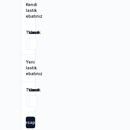
Kendi
lastik
ebatınız
Taban
Yanak
Jant
Yeni
lastik
ebatınız
Taban
Yanak
Jant
Hesapla