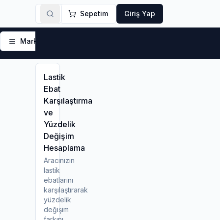
Sepetim
Giriş Yap
Markalar
Yaz Lastikleri
Kış Lastikleri
4 Mevsi
Lastik
Ebat
Karşılaştırma
ve
Yüzdelik
Değişim
Hesaplama
Aracınızın
lastik
ebatlarını
karşılaştırarak
yüzdelik
değişim
farkını