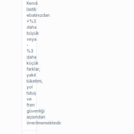
Kendi
lastik
ebatınızdan
+%3
daha
büyük
veya
-
%3
daha
küçük
farklar,
yakıt
tüketimi,
yol
tutuş
ve
fren
güvenliği
açısından
önerilmemektedir.