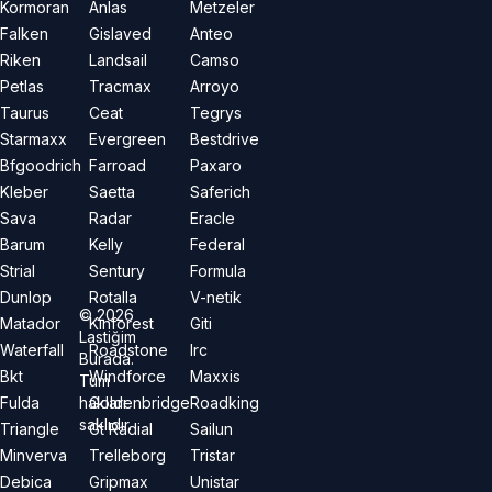
Kormoran
Anlas
Metzeler
Falken
Gislaved
Anteo
Riken
Landsail
Camso
Petlas
Tracmax
Arroyo
Taurus
Ceat
Tegrys
Starmaxx
Evergreen
Bestdrive
Bfgoodrich
Farroad
Paxaro
Kleber
Saetta
Saferich
Sava
Radar
Eracle
Barum
Kelly
Federal
Strial
Sentury
Formula
Dunlop
Rotalla
V-netik
©
2026
Matador
Kinforest
Giti
Lastiğim
Waterfall
Roadstone
Irc
Burada.
Bkt
Windforce
Maxxis
Tüm
hakları
Fulda
Goldenbridge
Roadking
saklıdır.
Triangle
Gt Radial
Sailun
Minverva
Trelleborg
Tristar
Debica
Gripmax
Unistar