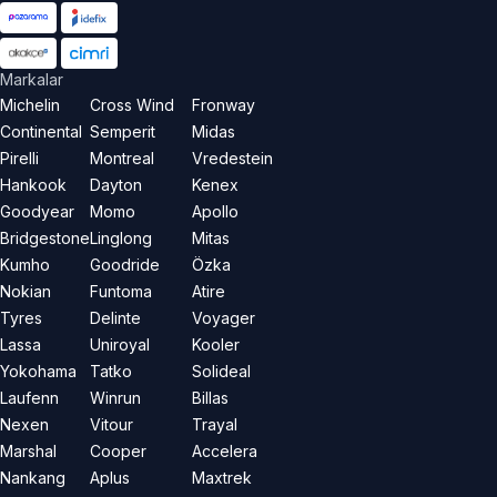
Markalar
Michelin
Cross Wind
Fronway
Continental
Semperit
Midas
Pirelli
Montreal
Vredestein
Hankook
Dayton
Kenex
Goodyear
Momo
Apollo
Bridgestone
Linglong
Mitas
Kumho
Goodride
Özka
Nokian
Funtoma
Atire
Tyres
Delinte
Voyager
Lassa
Uniroyal
Kooler
Yokohama
Tatko
Solideal
Laufenn
Winrun
Billas
Nexen
Vitour
Trayal
Marshal
Cooper
Accelera
Nankang
Aplus
Maxtrek