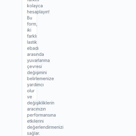
kolayca
hesaplayın!
Bu
form,
iki
farklı
lastik
ebadı
arasında
yuvarlanma
çevresi
değişimini
belirlemenize
yardımcı
olur
ve
değişikliklerin
aracınızın
performansına
etkilerini
değerlendirmenizi
sağlar.