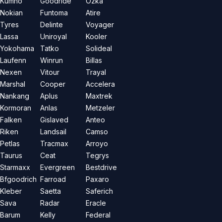
Kumho
Goodride
Özka
Nokian
Funtoma
Atire
Tyres
Delinte
Voyager
Lassa
Uniroyal
Kooler
Yokohama
Tatko
Solideal
Laufenn
Winrun
Billas
Nexen
Vitour
Trayal
Marshal
Cooper
Accelera
Nankang
Aplus
Maxtrek
Kormoran
Anlas
Metzeler
Falken
Gislaved
Anteo
Riken
Landsail
Camso
Petlas
Tracmax
Arroyo
Taurus
Ceat
Tegrys
Starmaxx
Evergreen
Bestdrive
Bfgoodrich
Farroad
Paxaro
Kleber
Saetta
Saferich
Sava
Radar
Eracle
Barum
Kelly
Federal