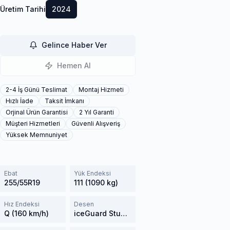
Üretim Tarihi
2024
Gelince Haber Ver
Hemen Al
2-4 İş Günü Teslimat
Montaj Hizmeti
Hızlı İade
Taksit İmkanı
Orjinal Ürün Garantisi
2 Yıl Garanti
Müşteri Hizmetleri
Güvenli Alışveriş
Yüksek Memnuniyet
Ebat
Yük Endeksi
255/55R19
111 (1090 kg)
Hız Endeksi
Desen
Q (160 km/h)
iceGuard Studless G075