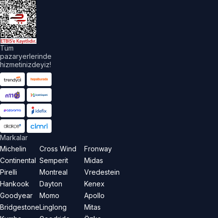
üm
akları
aklıdır.
Tüm
pazaryerlerinde
hizmetinizdeyiz!
Markalar
Michelin
Cross Wind
Fronway
Continental
Semperit
Midas
Pirelli
Montreal
Vredestein
Hankook
Dayton
Kenex
Goodyear
Momo
Apollo
Bridgestone
Linglong
Mitas