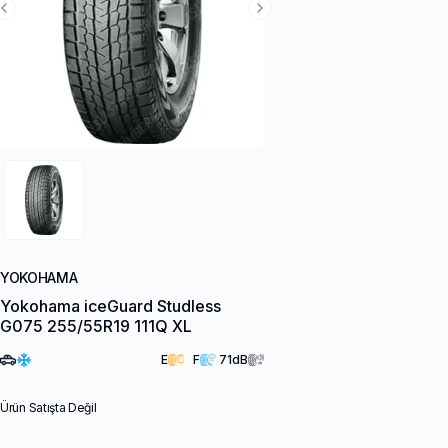
Previous Slide
Next Slide
YOKOHAMA
Yokohama iceGuard Studless
G075 255/55R19 111Q XL
E
F
71
dB
Ürün Satışta Değil