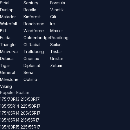
Strial
Sentury
Formula
Dunlop
Rotalla
V-netik
Matador
Kinforest
Giti
Waterfall
Roadstone
Irc
Bkt
Windforce
Maxxis
Fulda
Goldenbridge
Roadking
Triangle
Gt Radial
Sailun
Minverva
Trelleborg
Tristar
Debica
Gripmax
Unistar
Tigar
Diplomat
Zetum
General
Seha
Milestone
Optimo
Viking
Popüler Ebatlar
175/70R13
215/50R17
185/55R14
225/50R17
175/65R14
205/55R17
185/65R14
215/55R17
185/60R15
225/55R17