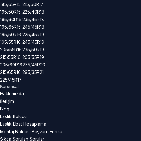
185/65R15
215/60R17
195/50R15
225/40R18
195/60R15
235/45R18
195/65R15
245/45R18
195/50R16
225/45R19
195/55R16
245/45R19
205/55R16
235/50R19
215/55R16
205/55R19
205/60R16
275/45R20
215/65R16
295/35R21
225/45R17
Kurumsal
Hakkımızda
İletişim
Blog
Lastik Bulucu
Lastik Ebat Hesaplama
Montaj Noktası Başvuru Formu
Sıkça Sorulan Sorular