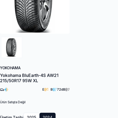
YOKOHAMA
Yokohama BluEarth-4S AW21
215/50R17 95W XL
E
B
72
dB
Ürün Satışta Değil
Üretim Tarihi
2025
2024