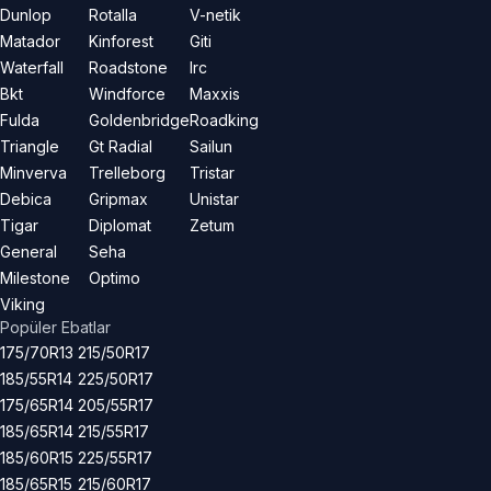
Dunlop
Rotalla
V-netik
Matador
Kinforest
Giti
Waterfall
Roadstone
Irc
Bkt
Windforce
Maxxis
Fulda
Goldenbridge
Roadking
Triangle
Gt Radial
Sailun
Minverva
Trelleborg
Tristar
Debica
Gripmax
Unistar
Tigar
Diplomat
Zetum
General
Seha
Milestone
Optimo
Viking
Popüler Ebatlar
175/70R13
215/50R17
185/55R14
225/50R17
175/65R14
205/55R17
185/65R14
215/55R17
185/60R15
225/55R17
185/65R15
215/60R17