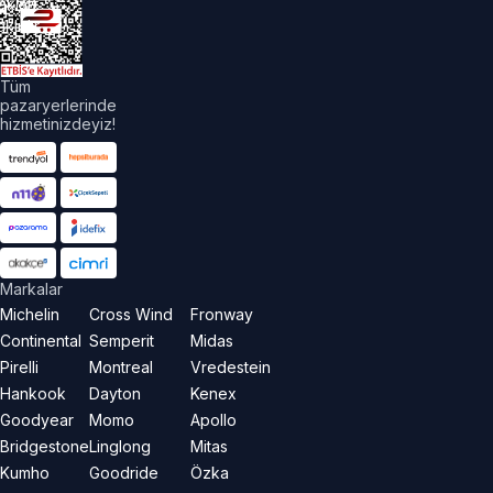
akları
aklıdır.
Tüm
pazaryerlerinde
hizmetinizdeyiz!
Markalar
Michelin
Cross Wind
Fronway
Continental
Semperit
Midas
Pirelli
Montreal
Vredestein
Hankook
Dayton
Kenex
Goodyear
Momo
Apollo
Bridgestone
Linglong
Mitas
Kumho
Goodride
Özka