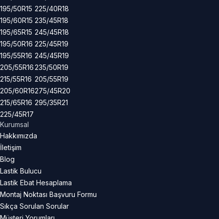
195/50R15
225/40R18
195/60R15
235/45R18
195/65R15
245/45R18
195/50R16
225/45R19
195/55R16
245/45R19
205/55R16
235/50R19
215/55R16
205/55R19
205/60R16
275/45R20
215/65R16
295/35R21
225/45R17
Kurumsal
Hakkımızda
İletişim
Blog
Lastik Bulucu
Lastik Ebat Hesaplama
Montaj Noktası Başvuru Formu
Sıkça Sorulan Sorular
Müşteri Yorumları