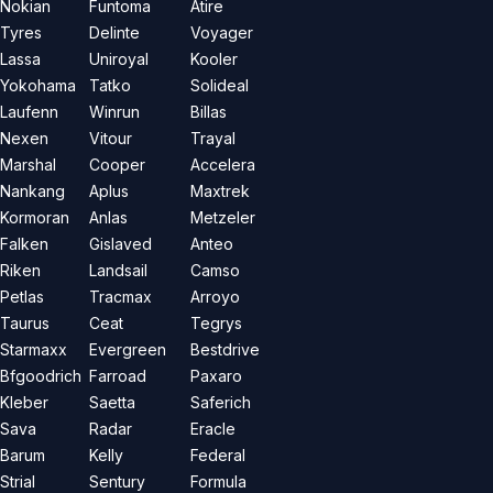
Nokian
Funtoma
Atire
Tyres
Delinte
Voyager
Lassa
Uniroyal
Kooler
Yokohama
Tatko
Solideal
Laufenn
Winrun
Billas
Nexen
Vitour
Trayal
Marshal
Cooper
Accelera
Nankang
Aplus
Maxtrek
Kormoran
Anlas
Metzeler
Falken
Gislaved
Anteo
Riken
Landsail
Camso
Petlas
Tracmax
Arroyo
Taurus
Ceat
Tegrys
Starmaxx
Evergreen
Bestdrive
Bfgoodrich
Farroad
Paxaro
Kleber
Saetta
Saferich
Sava
Radar
Eracle
Barum
Kelly
Federal
Strial
Sentury
Formula