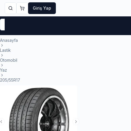
Giriş Yap
Markalar
Yaz Lastikleri
Kış Lastikleri
4 Mevsi
Anasayfa
Lastik
Otomobil
Yaz
205/55R17
Previous Slide
Next Slide