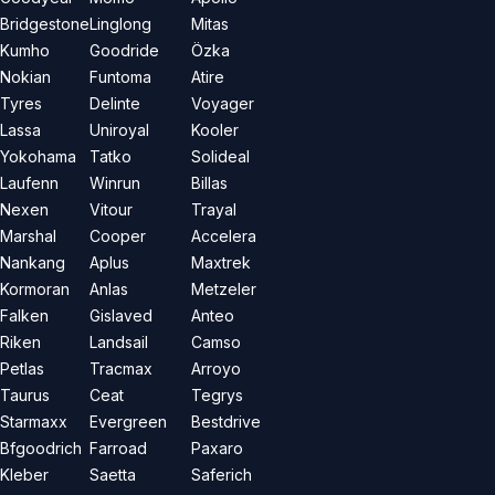
Bridgestone
Linglong
Mitas
Kumho
Goodride
Özka
Nokian
Funtoma
Atire
Tyres
Delinte
Voyager
Lassa
Uniroyal
Kooler
Yokohama
Tatko
Solideal
Laufenn
Winrun
Billas
Nexen
Vitour
Trayal
Marshal
Cooper
Accelera
Nankang
Aplus
Maxtrek
Kormoran
Anlas
Metzeler
Falken
Gislaved
Anteo
Riken
Landsail
Camso
Petlas
Tracmax
Arroyo
Taurus
Ceat
Tegrys
Starmaxx
Evergreen
Bestdrive
Bfgoodrich
Farroad
Paxaro
Kleber
Saetta
Saferich