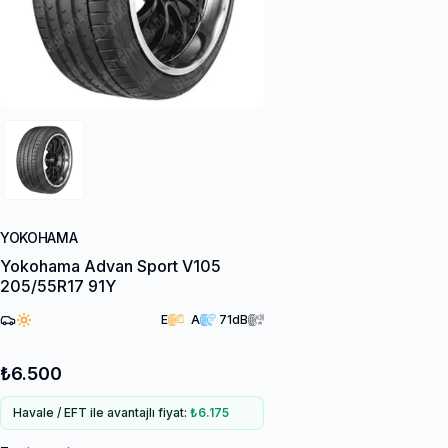
YOKOHAMA
Yokohama Advan Sport V105
205/55R17 91Y
E
A
71
dB
₺6.500
Havale / EFT ile avantajlı fiyat:
₺6.175