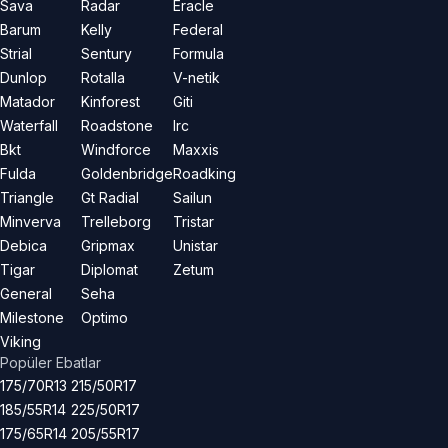
Sava
Radar
Eracle
Barum
Kelly
Federal
Strial
Sentury
Formula
Dunlop
Rotalla
V-netik
Matador
Kinforest
Giti
Waterfall
Roadstone
Irc
Bkt
Windforce
Maxxis
Fulda
Goldenbridge
Roadking
Triangle
Gt Radial
Sailun
Minverva
Trelleborg
Tristar
Debica
Gripmax
Unistar
Tigar
Diplomat
Zetum
General
Seha
Milestone
Optimo
Viking
Popüler Ebatlar
175/70R13
215/50R17
185/55R14
225/50R17
175/65R14
205/55R17