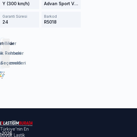
Y (300 km/h)
Advan Sport V105
Garanti Süresi
Barkod
24
R5018
etaylar
zellikler
lendirmeler
ik Rehberi
 Seçenekleri
aj Hizmeti
Türkiye'nin En
©
2026
Büyük Lastik