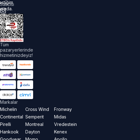
astiğim
Satıcısı
urada.
üm
akları
aklıdır.
Tüm
pazaryerlerinde
hizmetinizdeyiz!
Markalar
Michelin
Cross Wind
Fronway
Continental
Semperit
Midas
Pirelli
Montreal
Vredestein
Hankook
Dayton
Kenex
Goodyear
Momo
Apollo