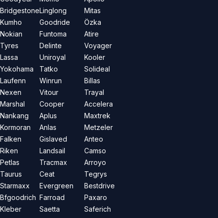
Bridgestone
Linglong
Mitas
Kumho
Goodride
Özka
Nokian
Funtoma
Atire
Tyres
Delinte
Voyager
Lassa
Uniroyal
Kooler
Yokohama
Tatko
Solideal
Laufenn
Winrun
Billas
Nexen
Vitour
Trayal
Marshal
Cooper
Accelera
Nankang
Aplus
Maxtrek
Kormoran
Anlas
Metzeler
Falken
Gislaved
Anteo
Riken
Landsail
Camso
Petlas
Tracmax
Arroyo
Taurus
Ceat
Tegrys
Starmaxx
Evergreen
Bestdrive
Bfgoodrich
Farroad
Paxaro
Kleber
Saetta
Saferich