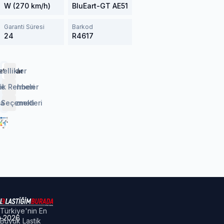
W (270 km/h)
BluEart-GT AE51
Garanti Süresi
Barkod
24
R4617
etaylar
zellikler
lendirmeler
ik Rehberi
 Seçenekleri
aj Hizmeti
Türkiye'nin En
©
2026
Büyük Lastik