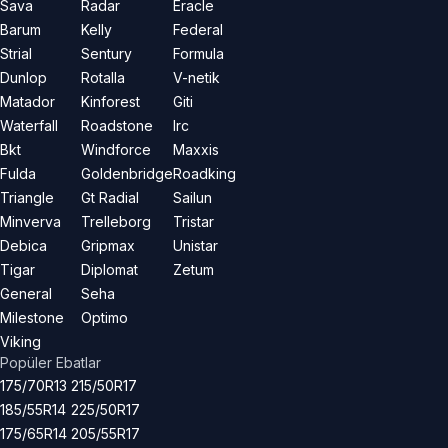
Sava
Radar
Eracle
Barum
Kelly
Federal
Strial
Sentury
Formula
Dunlop
Rotalla
V-netik
Matador
Kinforest
Giti
Waterfall
Roadstone
Irc
Bkt
Windforce
Maxxis
Fulda
Goldenbridge
Roadking
Triangle
Gt Radial
Sailun
Minverva
Trelleborg
Tristar
Debica
Gripmax
Unistar
Tigar
Diplomat
Zetum
General
Seha
Milestone
Optimo
Viking
Popüler Ebatlar
175/70R13
215/50R17
185/55R14
225/50R17
175/65R14
205/55R17