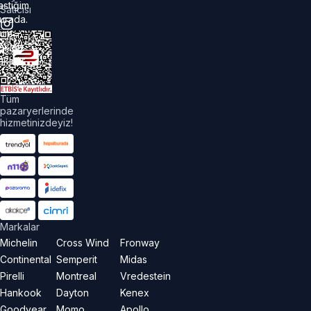
astiğim
Satıcısı
urada.
üm
akları
aklıdır.
Tüm
pazaryerlerinde
hizmetinizdeyiz!
Markalar
Michelin
Cross Wind
Fronway
Continental
Semperit
Midas
Pirelli
Montreal
Vredestein
Hankook
Dayton
Kenex
Goodyear
Momo
Apollo