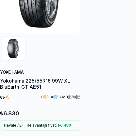
YOKOHAMA
Yokohama 225/55R16 99W XL
BluEarth-GT AE51
B
A
71
dB
B
₺6.830
Havale / EFT ile avantajlı fiyat:
₺6.489