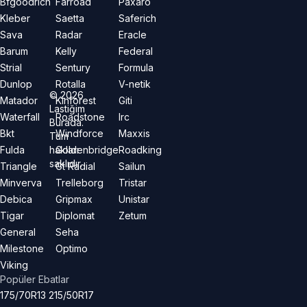
Bfgoodrich
Farroad
Paxaro
Kleber
Saetta
Saferich
Sava
Radar
Eracle
Barum
Kelly
Federal
Strial
Sentury
Formula
Dunlop
Rotalla
V-netik
©
2026
Matador
Kinforest
Giti
Lastiğim
Waterfall
Roadstone
Irc
Burada.
Bkt
Windforce
Maxxis
Tüm
hakları
Fulda
Goldenbridge
Roadking
saklıdır.
Triangle
Gt Radial
Sailun
Minverva
Trelleborg
Tristar
Debica
Gripmax
Unistar
Tigar
Diplomat
Zetum
General
Seha
Milestone
Optimo
Viking
Popüler Ebatlar
175/70R13
215/50R17