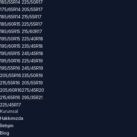
185/55R14
225/50R17
175/65R14
205/55R17
185/65R14
215/55R17
185/60R15
225/55R17
185/65R15
215/60R17
195/50R15
225/40R18
195/60R15
235/45R18
195/65R15
245/45R18
195/50R16
225/45R19
195/55R16
245/45R19
205/55R16
235/50R19
215/55R16
205/55R19
205/60R16
275/45R20
215/65R16
295/35R21
225/45R17
Kurumsal
Hakkımızda
İletişim
Blog