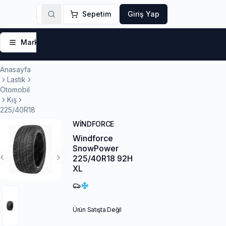
Sepetim
Giriş Yap
Markalar
Yaz Lastikleri
Kış Lastikleri
4 Mevsi
Anasayfa
Lastik
Otomobil
Kış
225/40R18
WINDFORCE
Windforce
SnowPower
225/40R18 92H
Previous Slide
Next Slide
XL
Ürün Satışta Değil