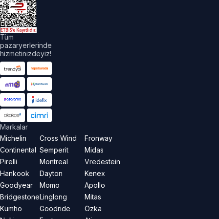
akları
aklıdır.
Tüm
pazaryerlerinde
hizmetinizdeyiz!
Markalar
Michelin
Cross Wind
Fronway
Continental
Semperit
Midas
Pirelli
Montreal
Vredestein
Hankook
Dayton
Kenex
Goodyear
Momo
Apollo
Bridgestone
Linglong
Mitas
Kumho
Goodride
Özka