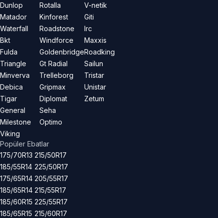
Dunlop
Rotalla
V-netik
Matador
Kinforest
Giti
Waterfall
Roadstone
Irc
Bkt
Windforce
Maxxis
Fulda
Goldenbridge
Roadking
Triangle
Gt Radial
Sailun
Minverva
Trelleborg
Tristar
Debica
Gripmax
Unistar
Tigar
Diplomat
Zetum
General
Seha
Milestone
Optimo
Viking
Popüler Ebatlar
175/70R13
215/50R17
185/55R14
225/50R17
175/65R14
205/55R17
185/65R14
215/55R17
185/60R15
225/55R17
185/65R15
215/60R17