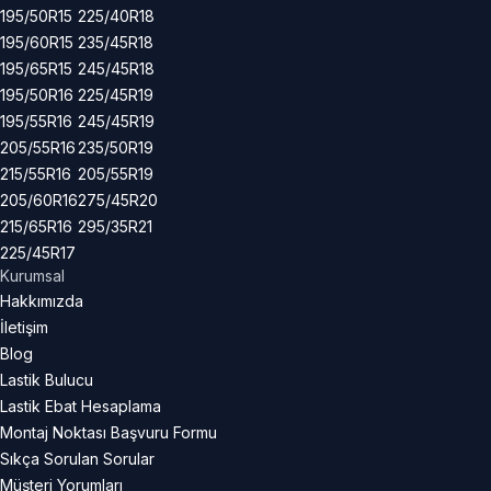
195/50R15
225/40R18
195/60R15
235/45R18
195/65R15
245/45R18
195/50R16
225/45R19
195/55R16
245/45R19
205/55R16
235/50R19
215/55R16
205/55R19
205/60R16
275/45R20
215/65R16
295/35R21
225/45R17
Kurumsal
Hakkımızda
İletişim
Blog
Lastik Bulucu
Lastik Ebat Hesaplama
Montaj Noktası Başvuru Formu
Sıkça Sorulan Sorular
Müşteri Yorumları