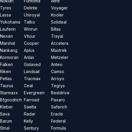
Nokian
Funtoma
Atire
Tyres
Delinte
Voyager
Lassa
Uniroyal
Kooler
Yokohama
Tatko
Solideal
Laufenn
Winrun
Billas
Nexen
Vitour
Trayal
Marshal
Cooper
Accelera
Nankang
Aplus
Maxtrek
Kormoran
Anlas
Metzeler
Falken
Gislaved
Anteo
Riken
Landsail
Camso
Petlas
Tracmax
Arroyo
Taurus
Ceat
Tegrys
Starmaxx
Evergreen
Bestdrive
Bfgoodrich
Farroad
Paxaro
Kleber
Saetta
Saferich
Sava
Radar
Eracle
Barum
Kelly
Federal
Strial
Sentury
Formula