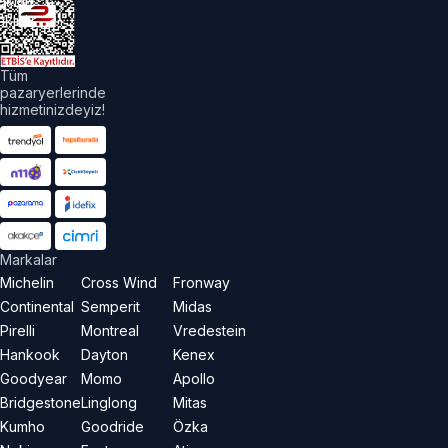
akları
aklıdır.
Tüm
pazaryerlerinde
hizmetinizdeyiz!
Markalar
Michelin
Cross Wind
Fronway
Continental
Semperit
Midas
Pirelli
Montreal
Vredestein
Hankook
Dayton
Kenex
Goodyear
Momo
Apollo
Bridgestone
Linglong
Mitas
Kumho
Goodride
Özka