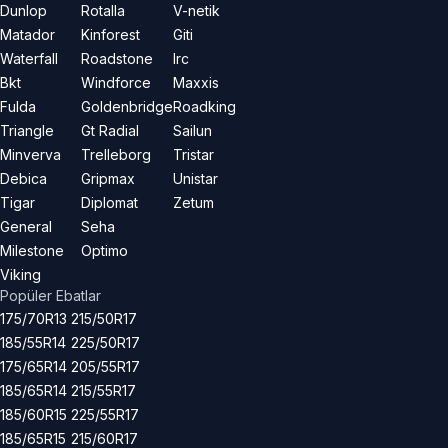
Dunlop
Rotalla
V-netik
Matador
Kinforest
Giti
Waterfall
Roadstone
Irc
Bkt
Windforce
Maxxis
Fulda
Goldenbridge
Roadking
Triangle
Gt Radial
Sailun
Minverva
Trelleborg
Tristar
Debica
Gripmax
Unistar
Tigar
Diplomat
Zetum
General
Seha
Milestone
Optimo
Viking
Popüler Ebatlar
175/70R13
215/50R17
185/55R14
225/50R17
175/65R14
205/55R17
185/65R14
215/55R17
185/60R15
225/55R17
185/65R15
215/60R17