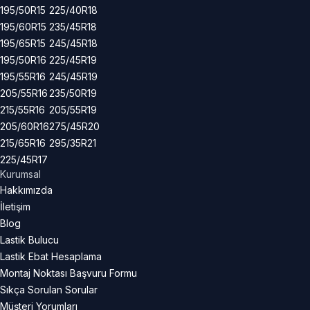
195/50R15
225/40R18
195/60R15
235/45R18
195/65R15
245/45R18
195/50R16
225/45R19
195/55R16
245/45R19
205/55R16
235/50R19
215/55R16
205/55R19
205/60R16
275/45R20
215/65R16
295/35R21
225/45R17
Kurumsal
Hakkımızda
İletişim
Blog
Lastik Bulucu
Lastik Ebat Hesaplama
Montaj Noktası Başvuru Formu
Sıkça Sorulan Sorular
Müşteri Yorumları