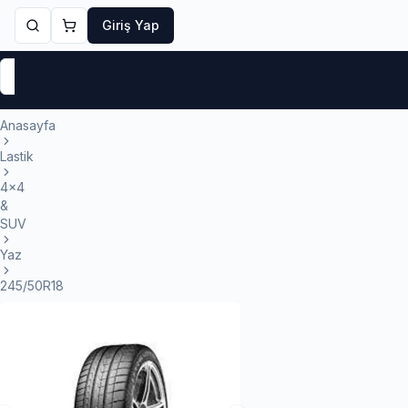
Giriş Yap
Markalar
Yaz Lastikleri
Kış Lastikleri
4 Mevsi
Anasayfa
Lastik
4x4
&
SUV
Yaz
245/50R18