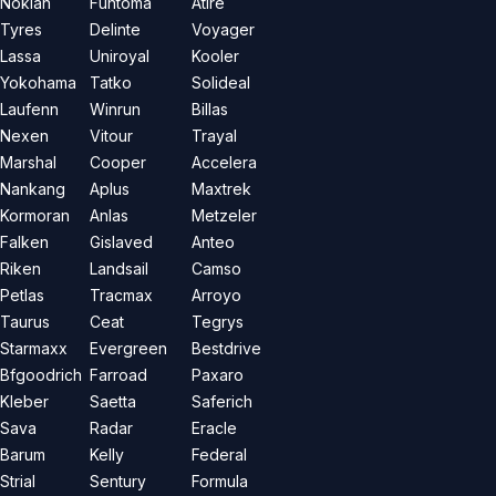
Nokian
Funtoma
Atire
Tyres
Delinte
Voyager
Lassa
Uniroyal
Kooler
Yokohama
Tatko
Solideal
Laufenn
Winrun
Billas
Nexen
Vitour
Trayal
Marshal
Cooper
Accelera
Nankang
Aplus
Maxtrek
Kormoran
Anlas
Metzeler
Falken
Gislaved
Anteo
Riken
Landsail
Camso
Petlas
Tracmax
Arroyo
Taurus
Ceat
Tegrys
Starmaxx
Evergreen
Bestdrive
Bfgoodrich
Farroad
Paxaro
Kleber
Saetta
Saferich
Sava
Radar
Eracle
Barum
Kelly
Federal
Strial
Sentury
Formula