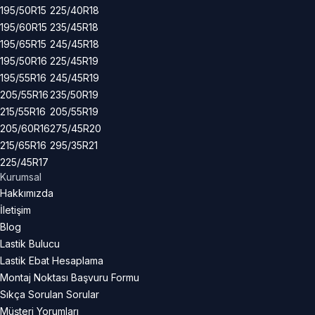
195/50R15
225/40R18
195/60R15
235/45R18
195/65R15
245/45R18
195/50R16
225/45R19
195/55R16
245/45R19
205/55R16
235/50R19
215/55R16
205/55R19
205/60R16
275/45R20
215/65R16
295/35R21
225/45R17
Kurumsal
Hakkımızda
İletişim
Blog
Lastik Bulucu
Lastik Ebat Hesaplama
Montaj Noktası Başvuru Formu
Sıkça Sorulan Sorular
Müşteri Yorumları