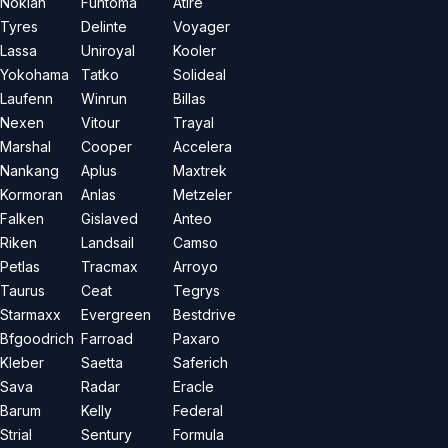
Nokian
Funtoma
Atire
Tyres
Delinte
Voyager
Lassa
Uniroyal
Kooler
Yokohama
Tatko
Solideal
Laufenn
Winrun
Billas
Nexen
Vitour
Trayal
Marshal
Cooper
Accelera
Nankang
Aplus
Maxtrek
Kormoran
Anlas
Metzeler
Falken
Gislaved
Anteo
Riken
Landsail
Camso
Petlas
Tracmax
Arroyo
Taurus
Ceat
Tegrys
Starmaxx
Evergreen
Bestdrive
Bfgoodrich
Farroad
Paxaro
Kleber
Saetta
Saferich
Sava
Radar
Eracle
Barum
Kelly
Federal
Strial
Sentury
Formula