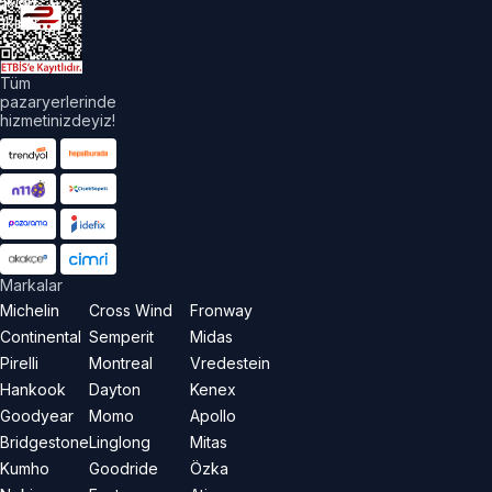
akları
aklıdır.
Tüm
pazaryerlerinde
hizmetinizdeyiz!
Markalar
Michelin
Cross Wind
Fronway
Continental
Semperit
Midas
Pirelli
Montreal
Vredestein
Hankook
Dayton
Kenex
Goodyear
Momo
Apollo
Bridgestone
Linglong
Mitas
Kumho
Goodride
Özka