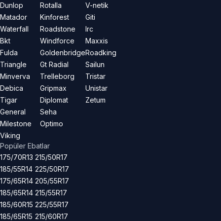
Dunlop
Rotalla
V-netik
Matador
Kinforest
Giti
Waterfall
Roadstone
Irc
Bkt
Windforce
Maxxis
Fulda
Goldenbridge
Roadking
Triangle
Gt Radial
Sailun
Minverva
Trelleborg
Tristar
Debica
Gripmax
Unistar
Tigar
Diplomat
Zetum
General
Seha
Milestone
Optimo
Viking
Popüler Ebatlar
175/70R13
215/50R17
185/55R14
225/50R17
175/65R14
205/55R17
185/65R14
215/55R17
185/60R15
225/55R17
185/65R15
215/60R17