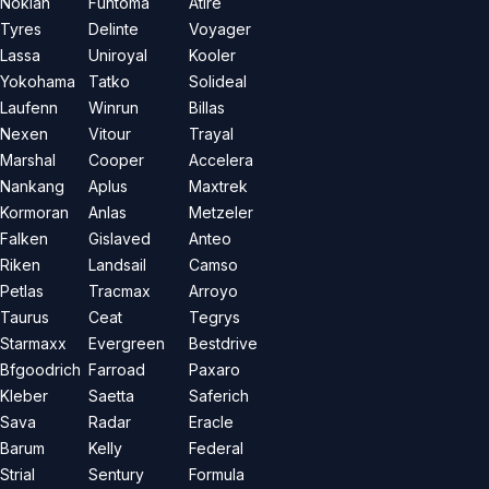
Nokian
Funtoma
Atire
Tyres
Delinte
Voyager
Lassa
Uniroyal
Kooler
Yokohama
Tatko
Solideal
Laufenn
Winrun
Billas
Nexen
Vitour
Trayal
Marshal
Cooper
Accelera
Nankang
Aplus
Maxtrek
Kormoran
Anlas
Metzeler
Falken
Gislaved
Anteo
Riken
Landsail
Camso
Petlas
Tracmax
Arroyo
Taurus
Ceat
Tegrys
Starmaxx
Evergreen
Bestdrive
Bfgoodrich
Farroad
Paxaro
Kleber
Saetta
Saferich
Sava
Radar
Eracle
Barum
Kelly
Federal
Strial
Sentury
Formula