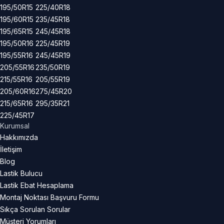
195/50R15
225/40R18
195/60R15
235/45R18
195/65R15
245/45R18
195/50R16
225/45R19
195/55R16
245/45R19
205/55R16
235/50R19
215/55R16
205/55R19
205/60R16
275/45R20
215/65R16
295/35R21
225/45R17
Kurumsal
Hakkımızda
İletişim
Blog
Lastik Bulucu
Lastik Ebat Hesaplama
Montaj Noktası Başvuru Formu
Sıkça Sorulan Sorular
Müşteri Yorumları