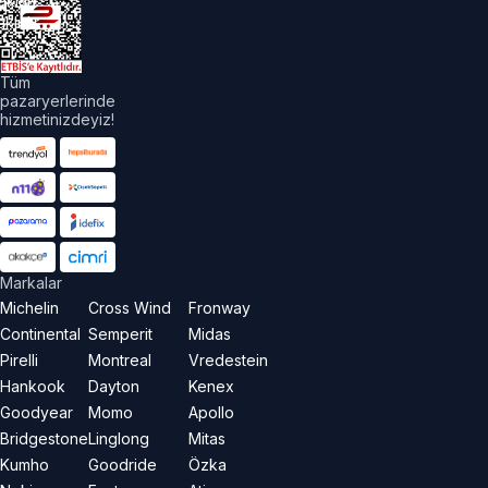
akları
aklıdır.
Tüm
pazaryerlerinde
hizmetinizdeyiz!
Markalar
Michelin
Cross Wind
Fronway
Continental
Semperit
Midas
Pirelli
Montreal
Vredestein
Hankook
Dayton
Kenex
Goodyear
Momo
Apollo
Bridgestone
Linglong
Mitas
Kumho
Goodride
Özka