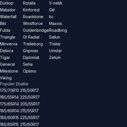
Dunlop
Rotalla
V-netik
Matador
Kinforest
Giti
Waterfall
Roadstone
Irc
Bkt
Windforce
Maxxis
Fulda
Goldenbridge
Roadking
Triangle
Gt Radial
Sailun
Minverva
Trelleborg
Tristar
Debica
Gripmax
Unistar
Tigar
Diplomat
Zetum
General
Seha
Milestone
Optimo
Viking
Popüler Ebatlar
175/70R13
215/50R17
185/55R14
225/50R17
175/65R14
205/55R17
185/65R14
215/55R17
185/60R15
225/55R17
185/65R15
215/60R17