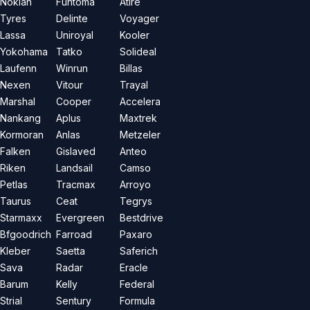
Nokian
Funtoma
Atire
Tyres
Delinte
Voyager
Lassa
Uniroyal
Kooler
Yokohama
Tatko
Solideal
Laufenn
Winrun
Billas
Nexen
Vitour
Trayal
Marshal
Cooper
Accelera
Nankang
Aplus
Maxtrek
Kormoran
Anlas
Metzeler
Falken
Gislaved
Anteo
Riken
Landsail
Camso
Petlas
Tracmax
Arroyo
Taurus
Ceat
Tegrys
Starmaxx
Evergreen
Bestdrive
Bfgoodrich
Farroad
Paxaro
Kleber
Saetta
Saferich
Sava
Radar
Eracle
Barum
Kelly
Federal
Strial
Sentury
Formula