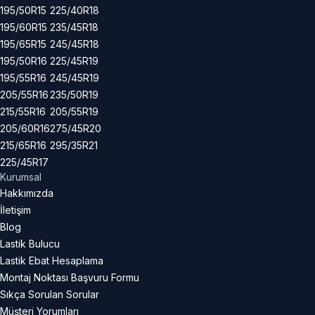
195/50R15
225/40R18
195/60R15
235/45R18
195/65R15
245/45R18
195/50R16
225/45R19
195/55R16
245/45R19
205/55R16
235/50R19
215/55R16
205/55R19
205/60R16
275/45R20
215/65R16
295/35R21
225/45R17
Kurumsal
Hakkımızda
İletişim
Blog
Lastik Bulucu
Lastik Ebat Hesaplama
Montaj Noktası Başvuru Formu
Sıkça Sorulan Sorular
Müşteri Yorumları