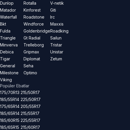
Dunlop
Rotalla
V-netik
Matador
Kinforest
Giti
Waterfall
Roadstone
Irc
Bkt
Windforce
Maxxis
Fulda
Goldenbridge
Roadking
Triangle
Gt Radial
Sailun
Minverva
Trelleborg
Tristar
Debica
Gripmax
Unistar
Tigar
Diplomat
Zetum
General
Seha
Milestone
Optimo
Viking
Popüler Ebatlar
175/70R13
215/50R17
185/55R14
225/50R17
175/65R14
205/55R17
185/65R14
215/55R17
185/60R15
225/55R17
185/65R15
215/60R17