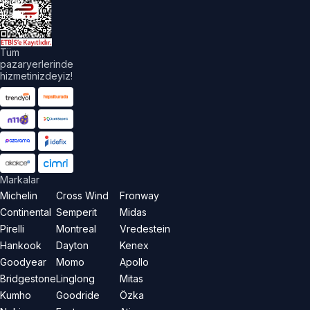
akları
aklıdır.
Tüm
pazaryerlerinde
hizmetinizdeyiz!
Markalar
Michelin
Cross Wind
Fronway
Continental
Semperit
Midas
Pirelli
Montreal
Vredestein
Hankook
Dayton
Kenex
Goodyear
Momo
Apollo
Bridgestone
Linglong
Mitas
Kumho
Goodride
Özka