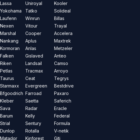
Lassa
Uniroyal
Kooler
Yokohama
Tatko
Solideal
Laufenn
Winrun
Billas
Nexen
Vitour
Trayal
Marshal
Cooper
Accelera
Nankang
Aplus
Maxtrek
Kormoran
Anlas
Metzeler
Falken
Gislaved
Anteo
Riken
Landsail
Camso
Petlas
Tracmax
Arroyo
Taurus
Ceat
Tegrys
Starmaxx
Evergreen
Bestdrive
Bfgoodrich
Farroad
Paxaro
Kleber
Saetta
Saferich
Sava
Radar
Eracle
Barum
Kelly
Federal
Strial
Sentury
Formula
Dunlop
Rotalla
V-netik
Matador
Kinforest
Giti