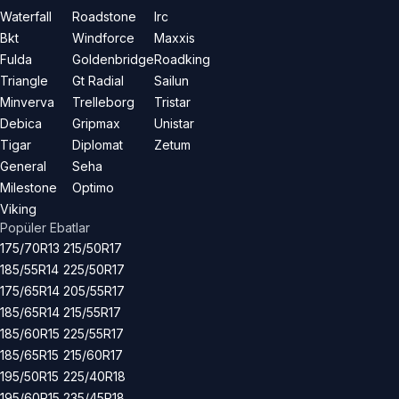
Waterfall
Roadstone
Irc
Bkt
Windforce
Maxxis
Fulda
Goldenbridge
Roadking
Triangle
Gt Radial
Sailun
Minverva
Trelleborg
Tristar
Debica
Gripmax
Unistar
Tigar
Diplomat
Zetum
General
Seha
Milestone
Optimo
Viking
Popüler Ebatlar
175/70R13
215/50R17
185/55R14
225/50R17
175/65R14
205/55R17
185/65R14
215/55R17
185/60R15
225/55R17
185/65R15
215/60R17
195/50R15
225/40R18
195/60R15
235/45R18