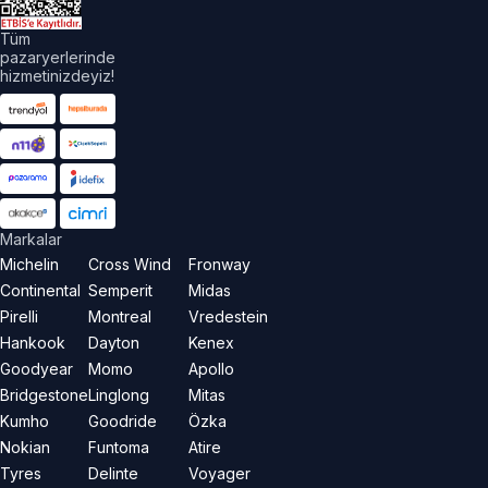
Tüm
pazaryerlerinde
hizmetinizdeyiz!
Markalar
Michelin
Cross Wind
Fronway
Continental
Semperit
Midas
Pirelli
Montreal
Vredestein
Hankook
Dayton
Kenex
Goodyear
Momo
Apollo
Bridgestone
Linglong
Mitas
Kumho
Goodride
Özka
Nokian
Funtoma
Atire
Tyres
Delinte
Voyager