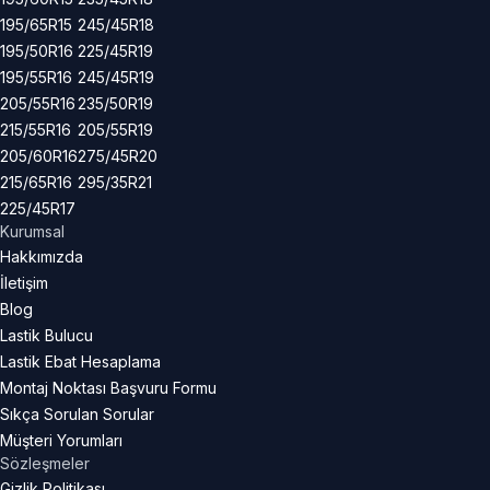
195/65R15
245/45R18
195/50R16
225/45R19
195/55R16
245/45R19
205/55R16
235/50R19
215/55R16
205/55R19
205/60R16
275/45R20
215/65R16
295/35R21
225/45R17
Kurumsal
Hakkımızda
İletişim
Blog
Lastik Bulucu
Lastik Ebat Hesaplama
Montaj Noktası Başvuru Formu
Sıkça Sorulan Sorular
Müşteri Yorumları
Sözleşmeler
Gizlik Politikası