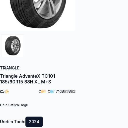
TRIANGLE
Triangle AdvanteX TC101
185/60R15 88H XL M+S
C
C
71
dB
B
Ürün Satışta Değil
Üretim Tarihi
2024