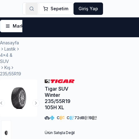
Sepetim
Giriş Yap
Markalar
Yaz Lastikleri
Kış Lastikleri
4 Mevsi
Anasayfa
Lastik
4x4 &
SUV
Kış
235/55R19
Tigar SUV
Winter
235/55R19
Previous Slide
Next Slide
105H XL
C
C
72
dB
B
Ürün Satışta Değil