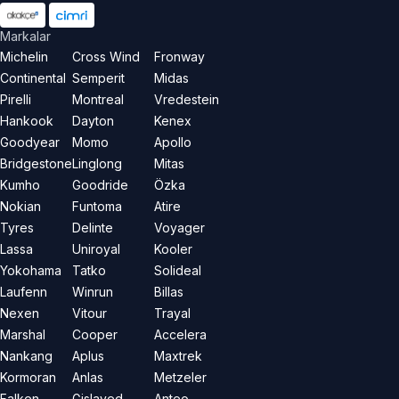
Markalar
Michelin
Cross Wind
Fronway
Continental
Semperit
Midas
Pirelli
Montreal
Vredestein
Hankook
Dayton
Kenex
Goodyear
Momo
Apollo
Bridgestone
Linglong
Mitas
Kumho
Goodride
Özka
Nokian
Funtoma
Atire
Tyres
Delinte
Voyager
Lassa
Uniroyal
Kooler
Yokohama
Tatko
Solideal
Laufenn
Winrun
Billas
Nexen
Vitour
Trayal
Marshal
Cooper
Accelera
Nankang
Aplus
Maxtrek
Kormoran
Anlas
Metzeler
Falken
Gislaved
Anteo