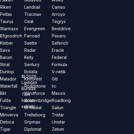
Riken
Landsail
Camso
Petlas
Tracmax
Arroyo
Taurus
Ceat
Tegrys
Starmaxx
Evergreen
Bestdrive
Bfgoodrich
Farroad
Paxaro
Kleber
Saetta
Saferich
Sava
Radar
Eracle
Barum
Kelly
Federal
Strial
Sentury
Formula
Dunlop
Rotalla
V-netik
©
2026
Matador
Kinforest
Giti
Lastiğim
Waterfall
Roadstone
Irc
Burada.
Bkt
Windforce
Maxxis
Tüm
hakları
Fulda
Goldenbridge
Roadking
saklıdır.
Triangle
Gt Radial
Sailun
Minverva
Trelleborg
Tristar
Debica
Gripmax
Unistar
Tigar
Diplomat
Zetum