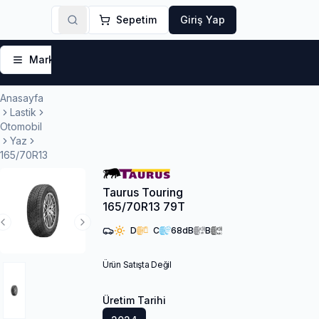
Sepetim
Giriş Yap
Markalar
Yaz Lastikleri
Kış Lastikleri
4 Mevsi
Anasayfa
Lastik
Otomobil
Yaz
165/70R13
Taurus Touring
165/70R13 79T
Previous Slide
Next Slide
D
C
68
dB
B
Ürün Satışta Değil
Üretim Tarihi