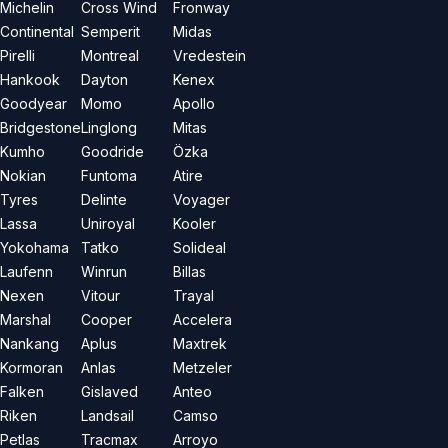
Michelin
Cross Wind
Fronway
Continental
Semperit
Midas
Pirelli
Montreal
Vredestein
Hankook
Dayton
Kenex
Goodyear
Momo
Apollo
Bridgestone
Linglong
Mitas
Kumho
Goodride
Özka
Nokian
Funtoma
Atire
Tyres
Delinte
Voyager
Lassa
Uniroyal
Kooler
Yokohama
Tatko
Solideal
Laufenn
Winrun
Billas
Nexen
Vitour
Trayal
Marshal
Cooper
Accelera
Nankang
Aplus
Maxtrek
Kormoran
Anlas
Metzeler
Falken
Gislaved
Anteo
Riken
Landsail
Camso
Petlas
Tracmax
Arroyo