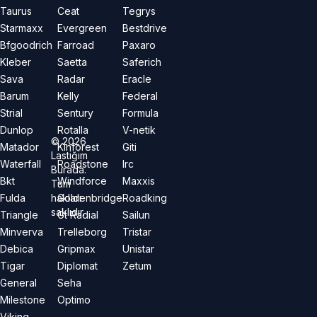
Taurus
Ceat
Tegrys
Starmaxx
Evergreen
Bestdrive
Bfgoodrich
Farroad
Paxaro
Kleber
Saetta
Saferich
Sava
Radar
Eracle
Barum
Kelly
Federal
Strial
Sentury
Formula
Dunlop
Rotalla
V-netik
©
2026
Matador
Kinforest
Giti
Lastiğim
Waterfall
Roadstone
Irc
Burada.
Bkt
Windforce
Maxxis
Tüm
hakları
Fulda
Goldenbridge
Roadking
saklıdır.
Triangle
Gt Radial
Sailun
Minverva
Trelleborg
Tristar
Debica
Gripmax
Unistar
Tigar
Diplomat
Zetum
General
Seha
Milestone
Optimo
Viking