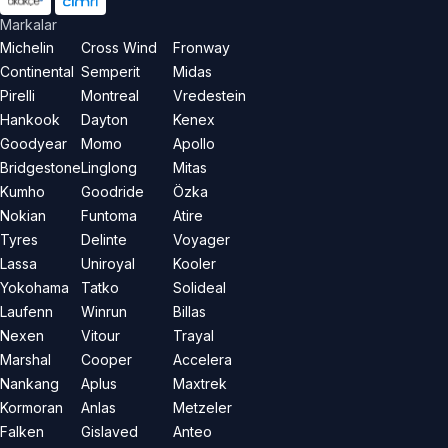
Markalar
Michelin
Cross Wind
Fronway
Continental
Semperit
Midas
Pirelli
Montreal
Vredestein
Hankook
Dayton
Kenex
Goodyear
Momo
Apollo
Bridgestone
Linglong
Mitas
Kumho
Goodride
Özka
Nokian
Funtoma
Atire
Tyres
Delinte
Voyager
Lassa
Uniroyal
Kooler
Yokohama
Tatko
Solideal
Laufenn
Winrun
Billas
Nexen
Vitour
Trayal
Marshal
Cooper
Accelera
Nankang
Aplus
Maxtrek
Kormoran
Anlas
Metzeler
Falken
Gislaved
Anteo