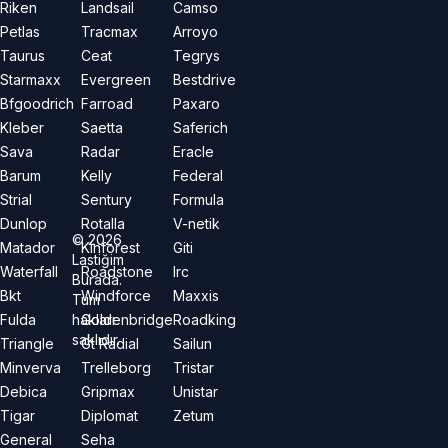
Riken
Landsail
Camso
Petlas
Tracmax
Arroyo
Taurus
Ceat
Tegrys
Starmaxx
Evergreen
Bestdrive
Bfgoodrich
Farroad
Paxaro
Kleber
Saetta
Saferich
Sava
Radar
Eracle
Barum
Kelly
Federal
Strial
Sentury
Formula
Dunlop
Rotalla
V-netik
©
2026
Matador
Kinforest
Giti
Lastiğim
Waterfall
Roadstone
Irc
Burada.
Bkt
Windforce
Maxxis
Tüm
hakları
Fulda
Goldenbridge
Roadking
saklıdır.
Triangle
Gt Radial
Sailun
Minverva
Trelleborg
Tristar
Debica
Gripmax
Unistar
Tigar
Diplomat
Zetum
General
Seha