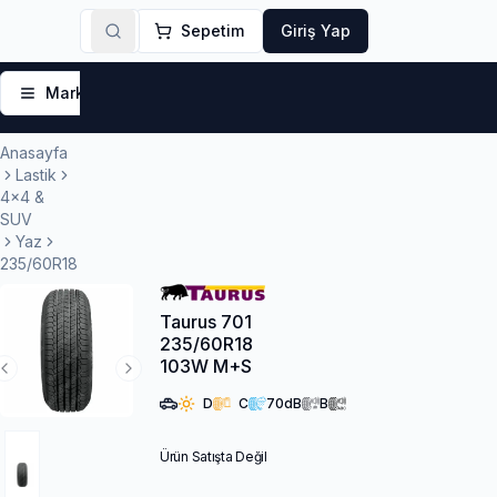
Sepetim
Giriş Yap
Markalar
Yaz Lastikleri
Kış Lastikleri
4 Mevsi
Anasayfa
Lastik
4x4 &
SUV
Yaz
235/60R18
Taurus 701
235/60R18
103W M+S
Previous Slide
Next Slide
D
C
70
dB
B
Ürün Satışta Değil