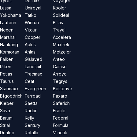
Tyres
Delinte
Voyager
Lassa
Uniroyal
Kooler
Yokohama
Tatko
Solideal
Laufenn
Winrun
Billas
Nexen
Vitour
Trayal
Marshal
Cooper
Accelera
Nankang
Aplus
Maxtrek
Kormoran
Anlas
Metzeler
Falken
Gislaved
Anteo
Riken
Landsail
Camso
Petlas
Tracmax
Arroyo
Taurus
Ceat
Tegrys
Starmaxx
Evergreen
Bestdrive
Bfgoodrich
Farroad
Paxaro
Kleber
Saetta
Saferich
Sava
Radar
Eracle
Barum
Kelly
Federal
Strial
Sentury
Formula
Dunlop
Rotalla
V-netik