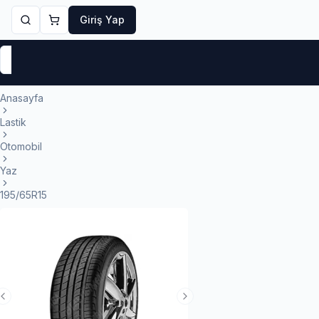
Giriş Yap
Markalar
Yaz Lastikleri
Kış Lastikleri
4 Mevsi
Anasayfa
Lastik
Otomobil
Yaz
195/65R15
Previous Slide
Next Slide