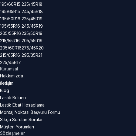
195/60R15
235/45R18
195/65R15
245/45R18
195/50R16
225/45R19
195/55R16
245/45R19
205/55R16
235/50R19
215/55R16
205/55R19
205/60R16
275/45R20
215/65R16
295/35R21
225/45R17
Kurumsal
Hakkımızda
İletişim
Blog
Lastik Bulucu
Lastik Ebat Hesaplama
Montaj Noktası Başvuru Formu
Sıkça Sorulan Sorular
Müşteri Yorumları
Sözleşmeler