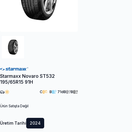
Starmaxx Novaro ST532
195/65R15 91H
C
B
71
dB
B
Ürün Satışta Değil
Üretim Tarihi
2024