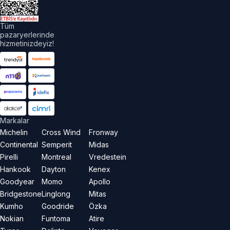
Tüm
pazaryerlerinde
hizmetinizdeyiz!
Markalar
Michelin
Cross Wind
Fronway
Continental
Semperit
Midas
Pirelli
Montreal
Vredestein
Hankook
Dayton
Kenex
Goodyear
Momo
Apollo
Bridgestone
Linglong
Mitas
Kumho
Goodride
Özka
Nokian
Funtoma
Atire