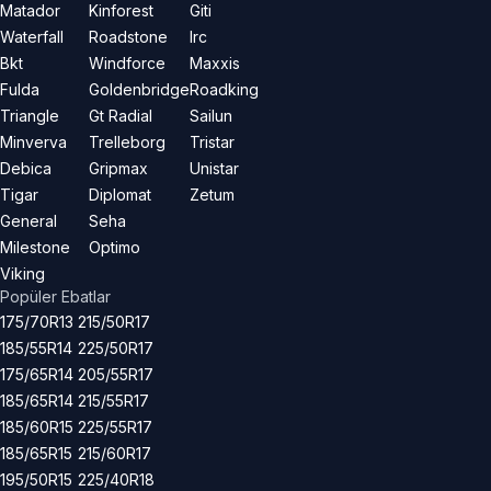
Matador
Kinforest
Giti
Waterfall
Roadstone
Irc
Bkt
Windforce
Maxxis
Fulda
Goldenbridge
Roadking
Triangle
Gt Radial
Sailun
Minverva
Trelleborg
Tristar
Debica
Gripmax
Unistar
Tigar
Diplomat
Zetum
General
Seha
Milestone
Optimo
Viking
Popüler Ebatlar
175/70R13
215/50R17
185/55R14
225/50R17
175/65R14
205/55R17
185/65R14
215/55R17
185/60R15
225/55R17
185/65R15
215/60R17
195/50R15
225/40R18