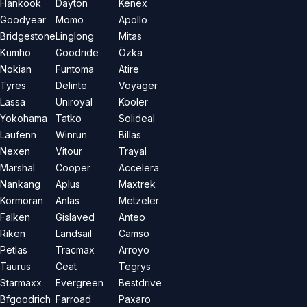
Hankook
Dayton
Kenex
Goodyear
Momo
Apollo
Bridgestone
Linglong
Mitas
Kumho
Goodride
Özka
Nokian
Funtoma
Atire
Tyres
Delinte
Voyager
Lassa
Uniroyal
Kooler
Yokohama
Tatko
Solideal
Laufenn
Winrun
Billas
Nexen
Vitour
Trayal
Marshal
Cooper
Accelera
Nankang
Aplus
Maxtrek
Kormoran
Anlas
Metzeler
Falken
Gislaved
Anteo
Riken
Landsail
Camso
Petlas
Tracmax
Arroyo
Taurus
Ceat
Tegrys
Starmaxx
Evergreen
Bestdrive
Bfgoodrich
Farroad
Paxaro