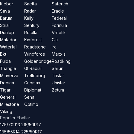
Kleber
Saetta
Saferich
Sava
Radar
Eracle
Barum
Kelly
Federal
Strial
Sentury
Formula
Dunlop
Rotalla
V-netik
Matador
Kinforest
Giti
Waterfall
Roadstone
Irc
Bkt
Windforce
Maxxis
Fulda
Goldenbridge
Roadking
Triangle
Gt Radial
Sailun
Minverva
Trelleborg
Tristar
Debica
Gripmax
Unistar
Tigar
Diplomat
Zetum
General
Seha
Milestone
Optimo
Viking
Popüler Ebatlar
175/70R13
215/50R17
185/55R14
225/50R17