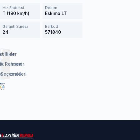
Hız Endeksi
Desen
T (190 km/h)
Eskimo LT
Garanti Süresi
Barkod
24
571840
etaylar
zellikler
lendirmeler
ik Rehberi
 Seçenekleri
aj Hizmeti