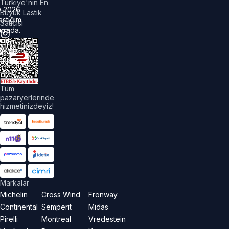
Türkiye'nin En
©
2026
Büyük Lastik
astiğim
Satıcısı
urada.
üm
akları
aklıdır.
Tüm
pazaryerlerinde
hizmetinizdeyiz!
Markalar
Michelin
Cross Wind
Fronway
Continental
Semperit
Midas
Pirelli
Montreal
Vredestein