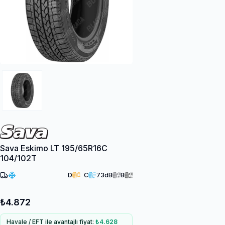
Sava Eskimo LT 195/65R16C
104/102T
D
C
73
dB
B
₺4.872
Havale / EFT ile avantajlı fiyat:
₺4.628