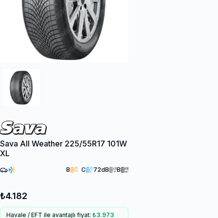
Sava All Weather 225/55R17 101W
XL
B
C
72
dB
B
₺4.182
Havale / EFT ile avantajlı fiyat:
₺3.973