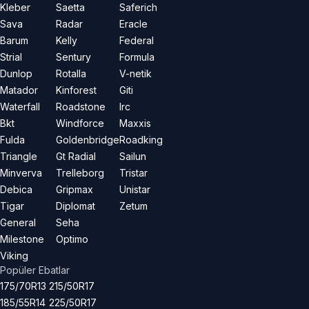
Kleber
Saetta
Saferich
Sava
Radar
Eracle
Barum
Kelly
Federal
Strial
Sentury
Formula
Dunlop
Rotalla
V-netik
Matador
Kinforest
Giti
Waterfall
Roadstone
Irc
Bkt
Windforce
Maxxis
Fulda
Goldenbridge
Roadking
Triangle
Gt Radial
Sailun
Minverva
Trelleborg
Tristar
Debica
Gripmax
Unistar
Tigar
Diplomat
Zetum
General
Seha
Milestone
Optimo
Viking
Popüler Ebatlar
175/70R13
215/50R17
185/55R14
225/50R17