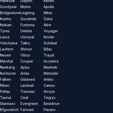
Hankook
Dayton
Kenex
Goodyear
Momo
Apollo
Bridgestone
Linglong
Mitas
Kumho
Goodride
Özka
Nokian
Funtoma
Atire
Tyres
Delinte
Voyager
Lassa
Uniroyal
Kooler
Yokohama
Tatko
Solideal
Laufenn
Winrun
Billas
Nexen
Vitour
Trayal
Marshal
Cooper
Accelera
Nankang
Aplus
Maxtrek
Kormoran
Anlas
Metzeler
Falken
Gislaved
Anteo
Riken
Landsail
Camso
Petlas
Tracmax
Arroyo
Taurus
Ceat
Tegrys
Starmaxx
Evergreen
Bestdrive
Bfgoodrich
Farroad
Paxaro