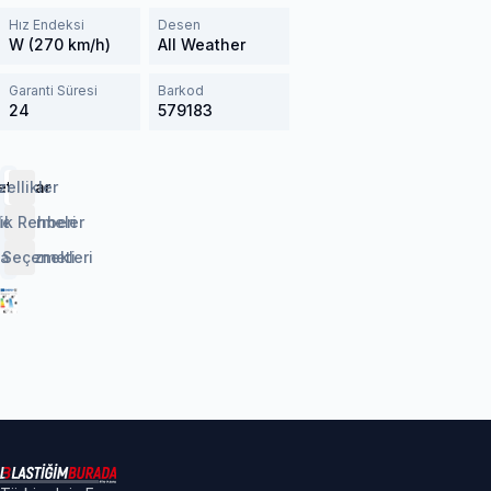
Hız Endeksi
Desen
W (270 km/h)
All Weather
Garanti Süresi
Barkod
24
579183
etaylar
zellikler
lendirmeler
ik Rehberi
 Seçenekleri
aj Hizmeti