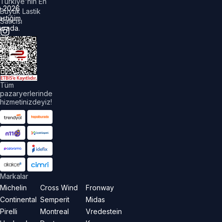
Türkiye'nin En
©
2026
Büyük Lastik
astiğim
Satıcısı
urada.
üm
akları
aklıdır.
Tüm
pazaryerlerinde
hizmetinizdeyiz!
Markalar
Michelin
Cross Wind
Fronway
Continental
Semperit
Midas
Pirelli
Montreal
Vredestein