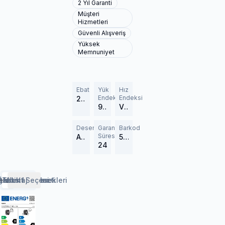
2 Yıl Garanti
Müşteri
Hizmetleri
Güvenli Alışveriş
Yüksek
Memnuniyet
Ebat
Yük
Hız
Endeksi
Endeksi
215/55R17
98 (750 kg)
V (240 km/h)
Desen
Garanti
Barkod
Süresi
All Weather
579177
24
erlendirmeler
etaylar
Özellikler
Lastik Rehberi
Taksit Seçenekleri
Montaj Hizmeti