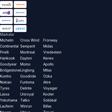
Markalar
Michelin
Cross Wind
Fronway
Continental
Semperit
Midas
Pirelli
Montreal
Vredestein
Hankook
Dayton
Kenex
Goodyear
Momo
Apollo
Bridgestone
Linglong
Mitas
Kumho
Goodride
Özka
Nokian
Funtoma
Atire
Tyres
Delinte
Voyager
Lassa
Uniroyal
Kooler
Yokohama
Tatko
Solideal
Laufenn
Winrun
Billas