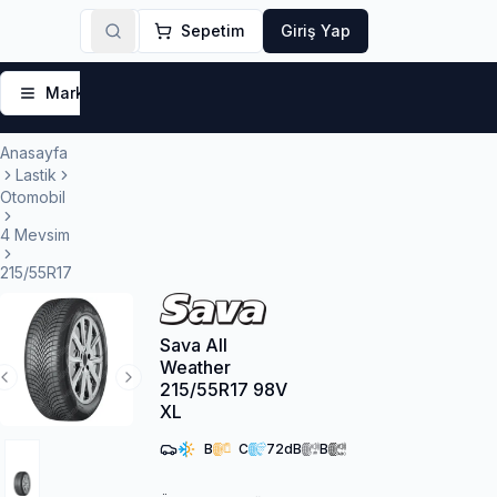
Sepetim
Giriş Yap
Markalar
Yaz Lastikleri
Kış Lastikleri
4 Mevsi
Anasayfa
Lastik
Otomobil
4 Mevsim
215/55R17
Sava All
Weather
Previous Slide
Next Slide
215/55R17 98V
XL
B
C
72
dB
B