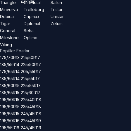
saklıdır.
Triangle
Gt Radial
Sailun
Minverva
Trelleborg
Tristar
Debica
Gripmax
Unistar
Tigar
Diplomat
Zetum
General
Seha
Milestone
Optimo
Viking
Popüler Ebatlar
175/70R13
215/50R17
185/55R14
225/50R17
175/65R14
205/55R17
185/65R14
215/55R17
185/60R15
225/55R17
185/65R15
215/60R17
195/50R15
225/40R18
195/60R15
235/45R18
195/65R15
245/45R18
195/50R16
225/45R19
195/55R16
245/45R19