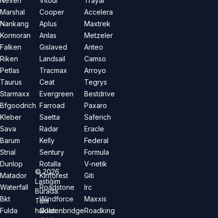
Nexen
Vitour
Trayal
Marshal
Cooper
Accelera
Nankang
Aplus
Maxtrek
Kormoran
Anlas
Metzeler
Falken
Gislaved
Anteo
Riken
Landsail
Camso
Petlas
Tracmax
Arroyo
Taurus
Ceat
Tegrys
Starmaxx
Evergreen
Bestdrive
Bfgoodrich
Farroad
Paxaro
Kleber
Saetta
Saferich
Sava
Radar
Eracle
Barum
Kelly
Federal
Strial
Sentury
Formula
Dunlop
Rotalla
V-netik
©
2026
Matador
Kinforest
Giti
Lastiğim
Waterfall
Roadstone
Irc
Burada.
Bkt
Windforce
Maxxis
Tüm
hakları
Fulda
Goldenbridge
Roadking