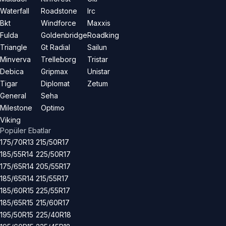
Waterfall
Roadstone
Irc
Bkt
Windforce
Maxxis
Fulda
Goldenbridge
Roadking
Triangle
Gt Radial
Sailun
Minverva
Trelleborg
Tristar
Debica
Gripmax
Unistar
Tigar
Diplomat
Zetum
General
Seha
Milestone
Optimo
Viking
Popüler Ebatlar
175/70R13
215/50R17
185/55R14
225/50R17
175/65R14
205/55R17
185/65R14
215/55R17
185/60R15
225/55R17
185/65R15
215/60R17
195/50R15
225/40R18