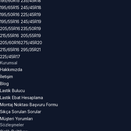
195/60R15
235/45R18
195/65R15
245/45R18
195/50R16
225/45R19
195/55R16
245/45R19
205/55R16
235/50R19
215/55R16
205/55R19
205/60R16
275/45R20
215/65R16
295/35R21
225/45R17
Kurumsal
Hakkımızda
İletişim
Blog
Lastik Bulucu
Lastik Ebat Hesaplama
Montaj Noktası Başvuru Formu
Sıkça Sorulan Sorular
Müşteri Yorumları
Sözleşmeler