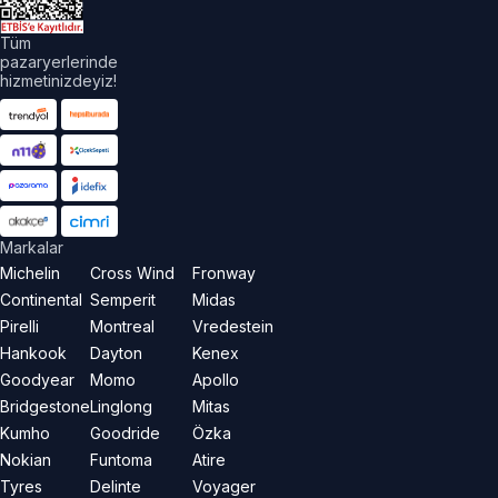
Tüm
pazaryerlerinde
hizmetinizdeyiz!
Markalar
Michelin
Cross Wind
Fronway
Continental
Semperit
Midas
Pirelli
Montreal
Vredestein
Hankook
Dayton
Kenex
Goodyear
Momo
Apollo
Bridgestone
Linglong
Mitas
Kumho
Goodride
Özka
Nokian
Funtoma
Atire
Tyres
Delinte
Voyager