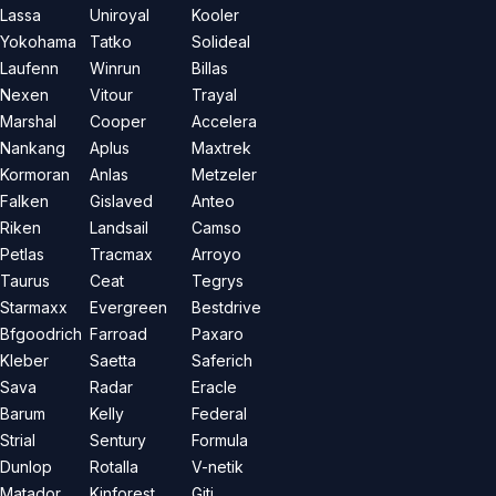
Lassa
Uniroyal
Kooler
Yokohama
Tatko
Solideal
Laufenn
Winrun
Billas
Nexen
Vitour
Trayal
Marshal
Cooper
Accelera
Nankang
Aplus
Maxtrek
Kormoran
Anlas
Metzeler
Falken
Gislaved
Anteo
Riken
Landsail
Camso
Petlas
Tracmax
Arroyo
Taurus
Ceat
Tegrys
Starmaxx
Evergreen
Bestdrive
Bfgoodrich
Farroad
Paxaro
Kleber
Saetta
Saferich
Sava
Radar
Eracle
Barum
Kelly
Federal
Strial
Sentury
Formula
Dunlop
Rotalla
V-netik
Matador
Kinforest
Giti