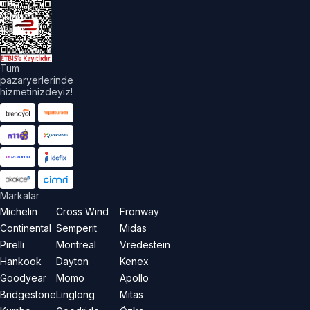
üm
akları
aklıdır.
Tüm
pazaryerlerinde
hizmetinizdeyiz!
Markalar
Michelin
Cross Wind
Fronway
Continental
Semperit
Midas
Pirelli
Montreal
Vredestein
Hankook
Dayton
Kenex
Goodyear
Momo
Apollo
Bridgestone
Linglong
Mitas