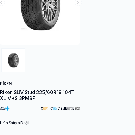
Previous Slide
Next Slide
RIKEN
Riken SUV Stud 225/60R18 104T
XL M+S 3PMSF
C
C
72
dB
B
Ürün Satışta Değil