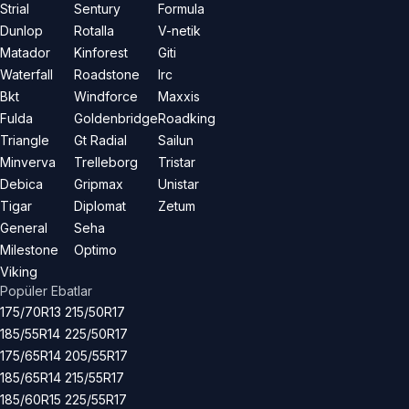
Strial
Sentury
Formula
Dunlop
Rotalla
V-netik
Matador
Kinforest
Giti
Waterfall
Roadstone
Irc
Bkt
Windforce
Maxxis
Fulda
Goldenbridge
Roadking
Triangle
Gt Radial
Sailun
Minverva
Trelleborg
Tristar
Debica
Gripmax
Unistar
Tigar
Diplomat
Zetum
General
Seha
Milestone
Optimo
Viking
Popüler Ebatlar
175/70R13
215/50R17
185/55R14
225/50R17
175/65R14
205/55R17
185/65R14
215/55R17
185/60R15
225/55R17