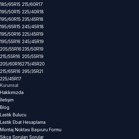
185/65R15
215/60R17
195/50R15
225/40R18
195/60R15
235/45R18
195/65R15
245/45R18
195/50R16
225/45R19
195/55R16
245/45R19
205/55R16
235/50R19
215/55R16
205/55R19
205/60R16
275/45R20
215/65R16
295/35R21
225/45R17
Kurumsal
Hakkımızda
İletişim
Blog
Lastik Bulucu
Lastik Ebat Hesaplama
Montaj Noktası Başvuru Formu
Sıkça Sorulan Sorular