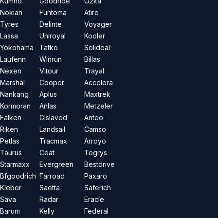
Kumho
Goodride
Özka
Nokian
Funtoma
Atire
Tyres
Delinte
Voyager
Lassa
Uniroyal
Kooler
Yokohama
Tatko
Solideal
Laufenn
Winrun
Billas
Nexen
Vitour
Trayal
Marshal
Cooper
Accelera
Nankang
Aplus
Maxtrek
Kormoran
Anlas
Metzeler
Falken
Gislaved
Anteo
Riken
Landsail
Camso
Petlas
Tracmax
Arroyo
Taurus
Ceat
Tegrys
Starmaxx
Evergreen
Bestdrive
Bfgoodrich
Farroad
Paxaro
Kleber
Saetta
Saferich
Sava
Radar
Eracle
Barum
Kelly
Federal