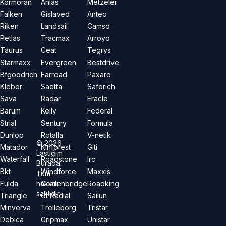
Kormoran
Anlas
Metzeler
Falken
Gislaved
Anteo
Riken
Landsail
Camso
Petlas
Tracmax
Arroyo
Taurus
Ceat
Tegrys
Starmaxx
Evergreen
Bestdrive
Bfgoodrich
Farroad
Paxaro
Kleber
Saetta
Saferich
Sava
Radar
Eracle
Barum
Kelly
Federal
Strial
Sentury
Formula
Dunlop
Rotalla
V-netik
©
2026
Matador
Kinforest
Giti
Lastiğim
Waterfall
Roadstone
Irc
Burada.
Bkt
Windforce
Maxxis
Tüm
hakları
Fulda
Goldenbridge
Roadking
saklıdır.
Triangle
Gt Radial
Sailun
Minverva
Trelleborg
Tristar
Debica
Gripmax
Unistar