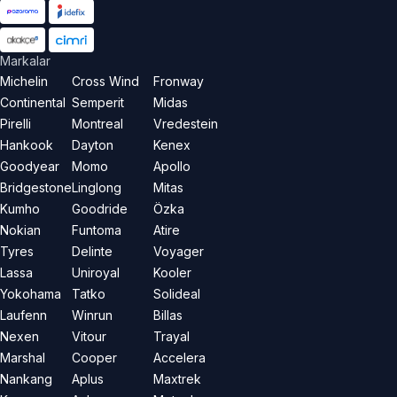
Markalar
Michelin
Cross Wind
Fronway
Continental
Semperit
Midas
Pirelli
Montreal
Vredestein
Hankook
Dayton
Kenex
Goodyear
Momo
Apollo
Bridgestone
Linglong
Mitas
Kumho
Goodride
Özka
Nokian
Funtoma
Atire
Tyres
Delinte
Voyager
Lassa
Uniroyal
Kooler
Yokohama
Tatko
Solideal
Laufenn
Winrun
Billas
Nexen
Vitour
Trayal
Marshal
Cooper
Accelera
Nankang
Aplus
Maxtrek