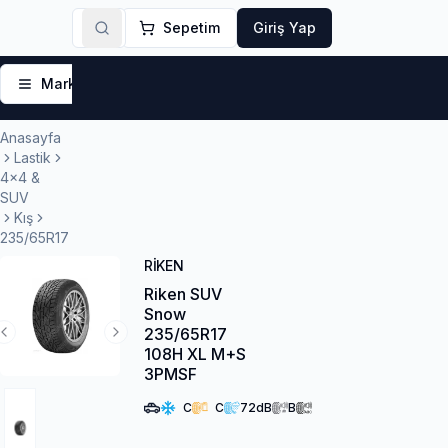
Sepetim
Giriş Yap
Markalar
Yaz Lastikleri
Kış Lastikleri
4 Mevsi
Anasayfa
Lastik
4x4 &
SUV
Kış
235/65R17
RIKEN
Riken SUV
Snow
235/65R17
Previous Slide
Next Slide
108H XL M+S
3PMSF
C
C
72
dB
B