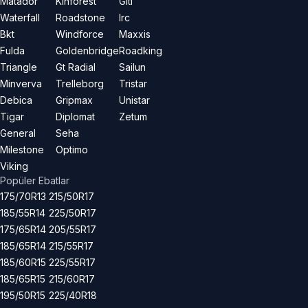
Matador
Kinforest
Giti
Waterfall
Roadstone
Irc
Bkt
Windforce
Maxxis
Fulda
Goldenbridge
Roadking
Triangle
Gt Radial
Sailun
Minverva
Trelleborg
Tristar
Debica
Gripmax
Unistar
Tigar
Diplomat
Zetum
General
Seha
Milestone
Optimo
Viking
Popüler Ebatlar
175/70R13
215/50R17
185/55R14
225/50R17
175/65R14
205/55R17
185/65R14
215/55R17
185/60R15
225/55R17
185/65R15
215/60R17
195/50R15
225/40R18