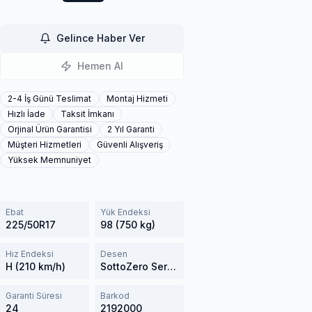
Gelince Haber Ver
Hemen Al
2-4 İş Günü Teslimat
Montaj Hizmeti
Hızlı İade
Taksit İmkanı
Orjinal Ürün Garantisi
2 Yıl Garanti
Müşteri Hizmetleri
Güvenli Alışveriş
Yüksek Memnuniyet
Ebat
Yük Endeksi
225/50R17
98 (750 kg)
Hız Endeksi
Desen
H (210 km/h)
SottoZero Serie 3
Garanti Süresi
Barkod
24
2192000