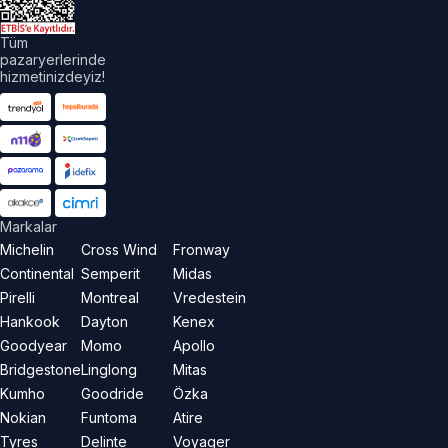
Tüm
pazaryerlerinde
hizmetinizdeyiz!
Markalar
Michelin
Cross Wind
Fronway
Continental
Semperit
Midas
Pirelli
Montreal
Vredestein
Hankook
Dayton
Kenex
Goodyear
Momo
Apollo
Bridgestone
Linglong
Mitas
Kumho
Goodride
Özka
Nokian
Funtoma
Atire
Tyres
Delinte
Voyager