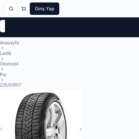
Giriş Yap
Markalar
Yaz Lastikleri
Kış Lastikleri
4 Mevsi
Anasayfa
Lastik
Otomobil
Kış
225/50R17
Previous Slide
Next Slide