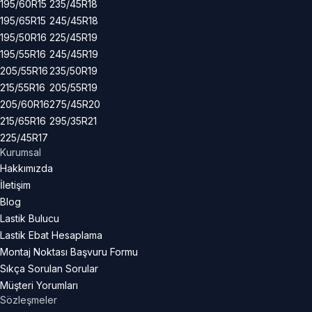
195/60R15
235/45R18
195/65R15
245/45R18
195/50R16
225/45R19
195/55R16
245/45R19
205/55R16
235/50R19
215/55R16
205/55R19
205/60R16
275/45R20
215/65R16
295/35R21
225/45R17
Kurumsal
Hakkımızda
İletişim
Blog
Lastik Bulucu
Lastik Ebat Hesaplama
Montaj Noktası Başvuru Formu
Sıkça Sorulan Sorular
Müşteri Yorumları
Sözleşmeler