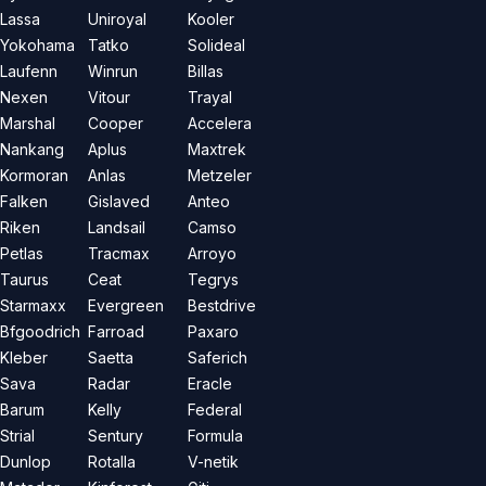
Lassa
Uniroyal
Kooler
Yokohama
Tatko
Solideal
Laufenn
Winrun
Billas
Nexen
Vitour
Trayal
Marshal
Cooper
Accelera
Nankang
Aplus
Maxtrek
Kormoran
Anlas
Metzeler
Falken
Gislaved
Anteo
Riken
Landsail
Camso
Petlas
Tracmax
Arroyo
Taurus
Ceat
Tegrys
Starmaxx
Evergreen
Bestdrive
Bfgoodrich
Farroad
Paxaro
Kleber
Saetta
Saferich
Sava
Radar
Eracle
Barum
Kelly
Federal
Strial
Sentury
Formula
Dunlop
Rotalla
V-netik