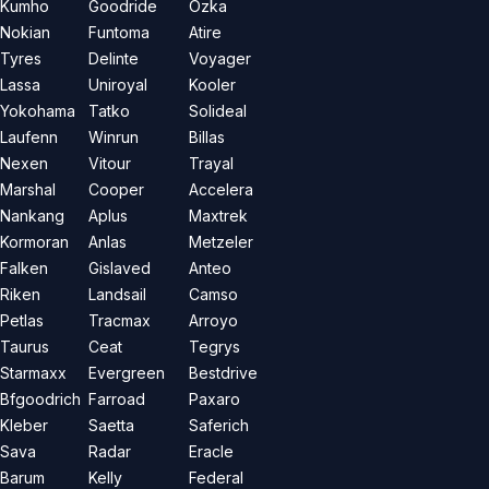
Kumho
Goodride
Özka
Nokian
Funtoma
Atire
Tyres
Delinte
Voyager
Lassa
Uniroyal
Kooler
Yokohama
Tatko
Solideal
Laufenn
Winrun
Billas
Nexen
Vitour
Trayal
Marshal
Cooper
Accelera
Nankang
Aplus
Maxtrek
Kormoran
Anlas
Metzeler
Falken
Gislaved
Anteo
Riken
Landsail
Camso
Petlas
Tracmax
Arroyo
Taurus
Ceat
Tegrys
Starmaxx
Evergreen
Bestdrive
Bfgoodrich
Farroad
Paxaro
Kleber
Saetta
Saferich
Sava
Radar
Eracle
Barum
Kelly
Federal