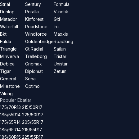
Strial
Sentury
Formula
Dunlop
Rotalla
V-netik
Matador
Kinforest
Giti
Waterfall
Roadstone
Irc
Bkt
Windforce
Maxxis
Fulda
Goldenbridge
Roadking
Triangle
Gt Radial
Sailun
Minverva
Trelleborg
Tristar
Debica
Gripmax
Unistar
Tigar
Diplomat
Zetum
General
Seha
Milestone
Optimo
Viking
Popüler Ebatlar
175/70R13
215/50R17
185/55R14
225/50R17
175/65R14
205/55R17
185/65R14
215/55R17
185/60R15
225/55R17