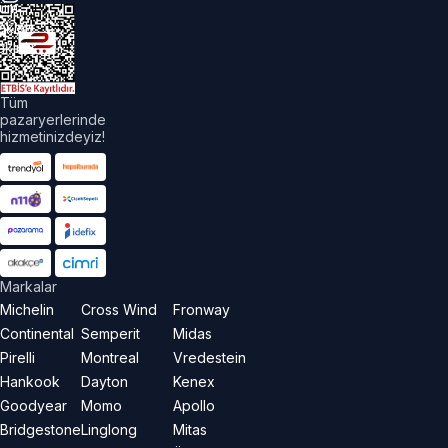
üm
akları
aklıdır.
Tüm
pazaryerlerinde
hizmetinizdeyiz!
Markalar
Michelin
Cross Wind
Fronway
Continental
Semperit
Midas
Pirelli
Montreal
Vredestein
Hankook
Dayton
Kenex
Goodyear
Momo
Apollo
Bridgestone
Linglong
Mitas