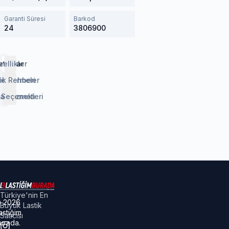
Garanti Süresi
Barkod
24
3806900
etaylar
zellikler
lendirmeler
ik Rehberi
 Seçenekleri
aj Hizmeti
Türkiye'nin En
©
2026
Büyük Lastik
astiğim
Satıcısı
urada.