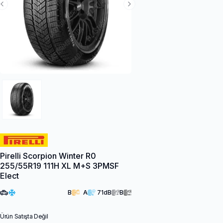
Previous Slide
Next Slide
Pirelli Scorpion Winter R0
255/55R19 111H XL M+S 3PMSF
Elect
B
A
71
dB
B
Ürün Satışta Değil