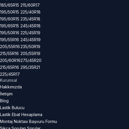
185/65R15
215/60R17
195/50R15
225/40R18
195/60R15
235/45R18
195/65R15
245/45R18
195/50R16
225/45R19
195/55R16
245/45R19
205/55R16
235/50R19
215/55R16
205/55R19
205/60R16
275/45R20
215/65R16
295/35R21
225/45R17
Kurumsal
Hakkımızda
İletişim
Blog
Lastik Bulucu
Lastik Ebat Hesaplama
Montaj Noktası Başvuru Formu
Sıkça Sorulan Sorular