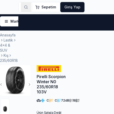
Sepetim
Giriş Yap
Markalar
Yaz Lastikleri
Kış Lastikleri
4 Mevsi
Anasayfa
Lastik
4x4 &
SUV
Kış
235/60R18
Pirelli Scorpion
Winter N0
235/60R18
Previous Slide
Next Slide
103V
C
C
72
dB
B
Ürün Satışta Değil