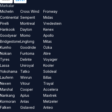
Markalar
Michelin
Cross Wind
Fronway
Continental
Semperit
Midas
Pirelli
Montreal
Vredestein
Hankook
Dayton
Kenex
Goodyear
Momo
Apollo
Bridgestone
Linglong
Mitas
Kumho
Goodride
Özka
Nokian
Funtoma
Atire
Tyres
Delinte
Voyager
Lassa
Uniroyal
Kooler
Yokohama
Tatko
Solideal
Laufenn
Winrun
Billas
Nexen
Vitour
Trayal
Marshal
Cooper
Accelera
Nankang
Aplus
Maxtrek
Kormoran
Anlas
Metzeler
Falken
Gislaved
Anteo