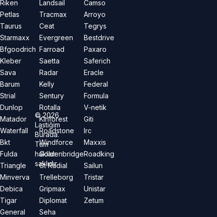
Riken
Landsail
Camso
Petlas
Tracmax
Arroyo
Taurus
Ceat
Tegrys
Starmaxx
Evergreen
Bestdrive
Bfgoodrich
Farroad
Paxaro
Kleber
Saetta
Saferich
Sava
Radar
Eracle
Barum
Kelly
Federal
Strial
Sentury
Formula
Dunlop
Rotalla
V-netik
©
2026
Matador
Kinforest
Giti
Lastiğim
Waterfall
Roadstone
Irc
Burada.
Bkt
Windforce
Maxxis
Tüm
hakları
Fulda
Goldenbridge
Roadking
saklıdır.
Triangle
Gt Radial
Sailun
Minverva
Trelleborg
Tristar
Debica
Gripmax
Unistar
Tigar
Diplomat
Zetum
General
Seha