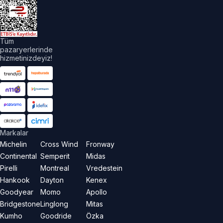
akları
aklıdır.
Tüm
pazaryerlerinde
hizmetinizdeyiz!
Markalar
Michelin
Cross Wind
Fronway
Continental
Semperit
Midas
Pirelli
Montreal
Vredestein
Hankook
Dayton
Kenex
Goodyear
Momo
Apollo
Bridgestone
Linglong
Mitas
Kumho
Goodride
Özka