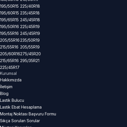
195/50R15
225/40R18
195/60R15
235/45R18
195/65R15
245/45R18
195/50R16
225/45R19
195/55R16
245/45R19
205/55R16
235/50R19
215/55R16
205/55R19
205/60R16
275/45R20
215/65R16
295/35R21
225/45R17
Kurumsal
Hakkımızda
İletişim
Blog
Lastik Bulucu
Lastik Ebat Hesaplama
Montaj Noktası Başvuru Formu
Sıkça Sorulan Sorular