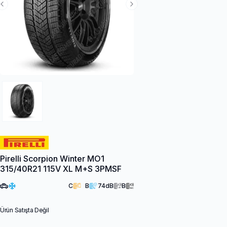
Previous Slide
Next Slide
Pirelli Scorpion Winter MO1
315/40R21 115V XL M+S 3PMSF
C
B
74
dB
B
Ürün Satışta Değil