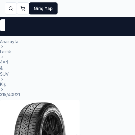
Giriş Yap
Markalar
Yaz Lastikleri
Kış Lastikleri
4 Mevsi
Anasayfa
Lastik
4x4
&
SUV
Kış
315/40R21