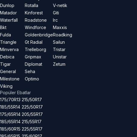
Dunlop
Rotalla
V-netik
Matador
Kinforest
Giti
Waterfall
Roadstone
Irc
Bkt
Windforce
Maxxis
Fulda
Goldenbridge
Roadking
Triangle
Gt Radial
Sailun
Minverva
Trelleborg
Tristar
Debica
Gripmax
Unistar
Tigar
Diplomat
Zetum
General
Seha
Milestone
Optimo
Viking
Popüler Ebatlar
175/70R13
215/50R17
185/55R14
225/50R17
175/65R14
205/55R17
185/65R14
215/55R17
185/60R15
225/55R17
185/65R15
215/60R17