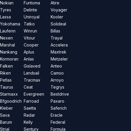
Nokian
Funtoma
Atire
Tyres
Delinte
Voyager
Lassa
Uniroyal
Kooler
Yokohama
Tatko
Solideal
Laufenn
Winrun
Billas
Nexen
Vitour
Trayal
Marshal
Cooper
Accelera
Nankang
Aplus
Maxtrek
Kormoran
Anlas
Metzeler
Falken
Gislaved
Anteo
Riken
Landsail
Camso
Petlas
Tracmax
Arroyo
Taurus
Ceat
Tegrys
Starmaxx
Evergreen
Bestdrive
Bfgoodrich
Farroad
Paxaro
Kleber
Saetta
Saferich
Sava
Radar
Eracle
Barum
Kelly
Federal
Strial
Sentury
Formula