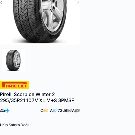
Previous Slide
Next Slide
Pirelli Scorpion Winter 2
295/35R21 107V XL M+S 3PMSF
C
A
72
dB
A
Ürün Satışta Değil