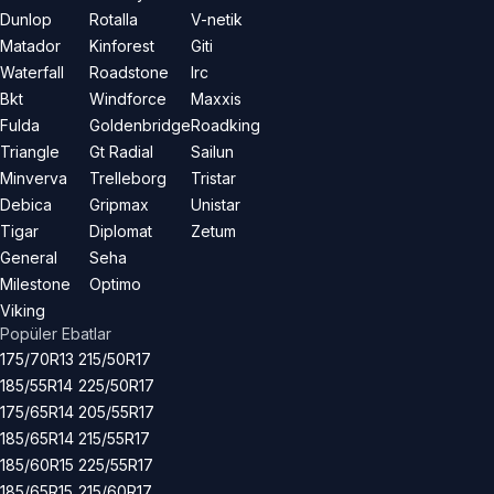
Dunlop
Rotalla
V-netik
Matador
Kinforest
Giti
Waterfall
Roadstone
Irc
Bkt
Windforce
Maxxis
Fulda
Goldenbridge
Roadking
Triangle
Gt Radial
Sailun
Minverva
Trelleborg
Tristar
Debica
Gripmax
Unistar
Tigar
Diplomat
Zetum
General
Seha
Milestone
Optimo
Viking
Popüler Ebatlar
175/70R13
215/50R17
185/55R14
225/50R17
175/65R14
205/55R17
185/65R14
215/55R17
185/60R15
225/55R17
185/65R15
215/60R17