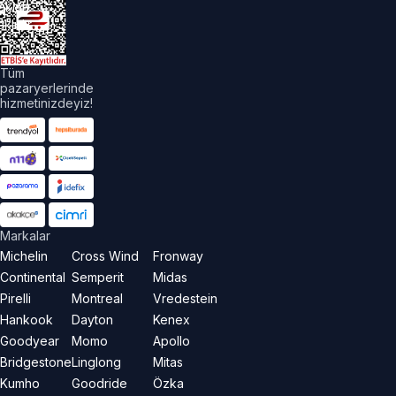
akları
aklıdır.
Tüm
pazaryerlerinde
hizmetinizdeyiz!
Markalar
Michelin
Cross Wind
Fronway
Continental
Semperit
Midas
Pirelli
Montreal
Vredestein
Hankook
Dayton
Kenex
Goodyear
Momo
Apollo
Bridgestone
Linglong
Mitas
Kumho
Goodride
Özka