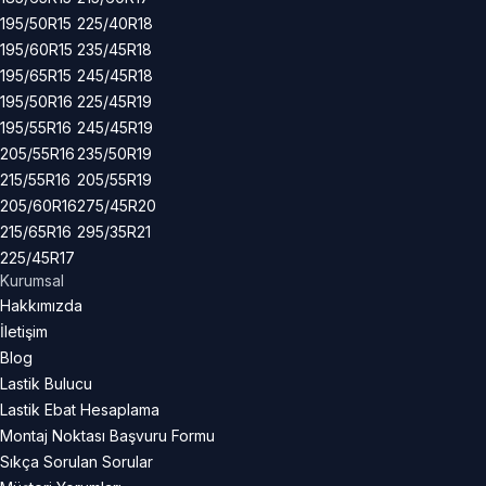
195/50R15
225/40R18
195/60R15
235/45R18
195/65R15
245/45R18
195/50R16
225/45R19
195/55R16
245/45R19
205/55R16
235/50R19
215/55R16
205/55R19
205/60R16
275/45R20
215/65R16
295/35R21
225/45R17
Kurumsal
Hakkımızda
İletişim
Blog
Lastik Bulucu
Lastik Ebat Hesaplama
Montaj Noktası Başvuru Formu
Sıkça Sorulan Sorular