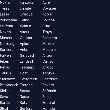
Nokian
Funtoma
Atire
Tyres
Delinte
Voyager
Lassa
Uniroyal
Kooler
Yokohama
Tatko
Solideal
Laufenn
Winrun
Billas
Nexen
Vitour
Trayal
Marshal
Cooper
Accelera
Nankang
Aplus
Maxtrek
Kormoran
Anlas
Metzeler
Falken
Gislaved
Anteo
Riken
Landsail
Camso
Petlas
Tracmax
Arroyo
Taurus
Ceat
Tegrys
Starmaxx
Evergreen
Bestdrive
Bfgoodrich
Farroad
Paxaro
Kleber
Saetta
Saferich
Sava
Radar
Eracle
Barum
Kelly
Federal
Strial
Sentury
Formula