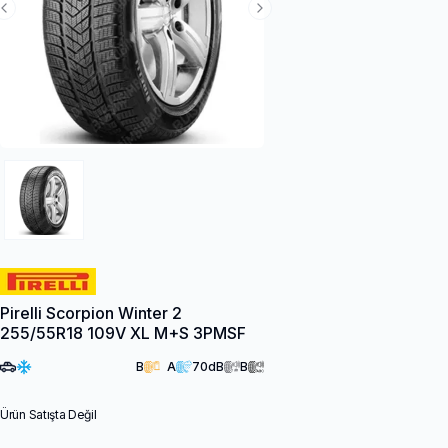
Previous Slide
Next Slide
Pirelli Scorpion Winter 2
255/55R18 109V XL M+S 3PMSF
B
A
70
dB
B
Ürün Satışta Değil