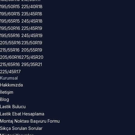
195/50R15
225/40R18
195/60R15
235/45R18
195/65R15
245/45R18
195/50R16
225/45R19
195/55R16
245/45R19
205/55R16
235/50R19
215/55R16
205/55R19
205/60R16
275/45R20
215/65R16
295/35R21
225/45R17
Kurumsal
Hakkımızda
İletişim
Blog
Lastik Bulucu
Lastik Ebat Hesaplama
Montaj Noktası Başvuru Formu
Sıkça Sorulan Sorular