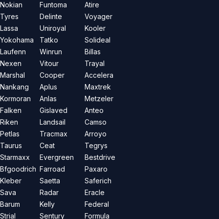
Nokian
Funtoma
Atire
Tyres
Delinte
Voyager
Lassa
Uniroyal
Kooler
Yokohama
Tatko
Solideal
Laufenn
Winrun
Billas
Nexen
Vitour
Trayal
Marshal
Cooper
Accelera
Nankang
Aplus
Maxtrek
Kormoran
Anlas
Metzeler
Falken
Gislaved
Anteo
Riken
Landsail
Camso
Petlas
Tracmax
Arroyo
Taurus
Ceat
Tegrys
Starmaxx
Evergreen
Bestdrive
Bfgoodrich
Farroad
Paxaro
Kleber
Saetta
Saferich
Sava
Radar
Eracle
Barum
Kelly
Federal
Strial
Sentury
Formula