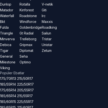
Dunlop
Rotalla
V-netik
Matador
Kinforest
Giti
Waterfall
Roadstone
Irc
Bkt
Windforce
Maxxis
Fulda
Goldenbridge
Roadking
Triangle
Gt Radial
Sailun
Minverva
Trelleborg
Tristar
Debica
Gripmax
Unistar
Tigar
Diplomat
Zetum
General
Seha
Milestone
Optimo
Viking
Popüler Ebatlar
175/70R13
215/50R17
185/55R14
225/50R17
175/65R14
205/55R17
185/65R14
215/55R17
185/60R15
225/55R17
185/65R15
215/60R17