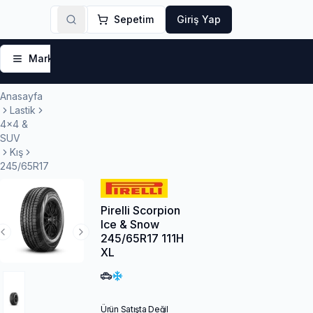
Sepetim
Giriş Yap
Markalar
Yaz Lastikleri
Kış Lastikleri
4 Mevsi
Anasayfa
Lastik
4x4 &
SUV
Kış
245/65R17
Pirelli Scorpion
Ice & Snow
245/65R17 111H
Previous Slide
Next Slide
XL
Ürün Satışta Değil