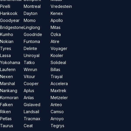
Pirelli
Montreal
Vredestein
Hankook
Dayton
Kenex
Goodyear
Momo
Apollo
Bridgestone
Linglong
Mitas
Kumho
Goodride
Özka
Nokian
Funtoma
Atire
Tyres
Delinte
Voyager
Lassa
Uniroyal
Kooler
Yokohama
Tatko
Solideal
Laufenn
Winrun
Billas
Nexen
Vitour
Trayal
Marshal
Cooper
Accelera
Nankang
Aplus
Maxtrek
Kormoran
Anlas
Metzeler
Falken
Gislaved
Anteo
Riken
Landsail
Camso
Petlas
Tracmax
Arroyo
Taurus
Ceat
Tegrys