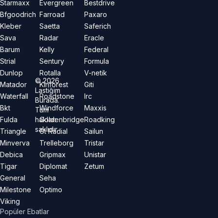
Starmaxx
Evergreen
Bestdrive
Bfgoodrich
Farroad
Paxaro
Kleber
Saetta
Saferich
Sava
Radar
Eracle
Barum
Kelly
Federal
Strial
Sentury
Formula
Dunlop
Rotalla
V-netik
©
2026
Matador
Kinforest
Giti
Lastiğim
Waterfall
Roadstone
Irc
Burada.
Bkt
Windforce
Maxxis
Tüm
hakları
Fulda
Goldenbridge
Roadking
saklıdır.
Triangle
Gt Radial
Sailun
Minverva
Trelleborg
Tristar
Debica
Gripmax
Unistar
Tigar
Diplomat
Zetum
General
Seha
Milestone
Optimo
Viking
Popüler Ebatlar