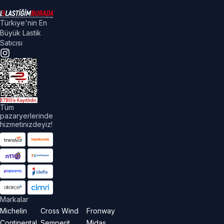
Türkiye'nin En
Büyük Lastik
Satıcısı
Tüm
pazaryerlerinde
hizmetinizdeyiz!
Markalar
Michelin
Cross Wind
Fronway
Continental
Semperit
Midas