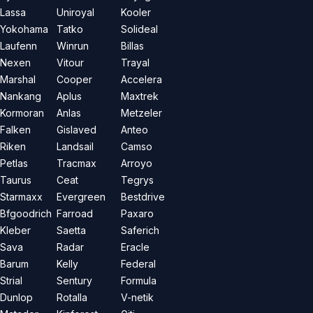
Lassa
Uniroyal
Kooler
Yokohama
Tatko
Solideal
Laufenn
Winrun
Billas
Nexen
Vitour
Trayal
Marshal
Cooper
Accelera
Nankang
Aplus
Maxtrek
Kormoran
Anlas
Metzeler
Falken
Gislaved
Anteo
Riken
Landsail
Camso
Petlas
Tracmax
Arroyo
Taurus
Ceat
Tegrys
Starmaxx
Evergreen
Bestdrive
Bfgoodrich
Farroad
Paxaro
Kleber
Saetta
Saferich
Sava
Radar
Eracle
Barum
Kelly
Federal
Strial
Sentury
Formula
Dunlop
Rotalla
V-netik