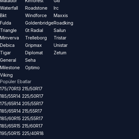
Matador
Kinforest
Giti
Waterfall
Roadstone
Irc
Bkt
Windforce
Maxxis
Fulda
Goldenbridge
Roadking
Triangle
Gt Radial
Sailun
Minverva
Trelleborg
Tristar
Debica
Gripmax
Unistar
Tigar
Diplomat
Zetum
General
Seha
Milestone
Optimo
Viking
Popüler Ebatlar
175/70R13
215/50R17
185/55R14
225/50R17
175/65R14
205/55R17
185/65R14
215/55R17
185/60R15
225/55R17
185/65R15
215/60R17
195/50R15
225/40R18