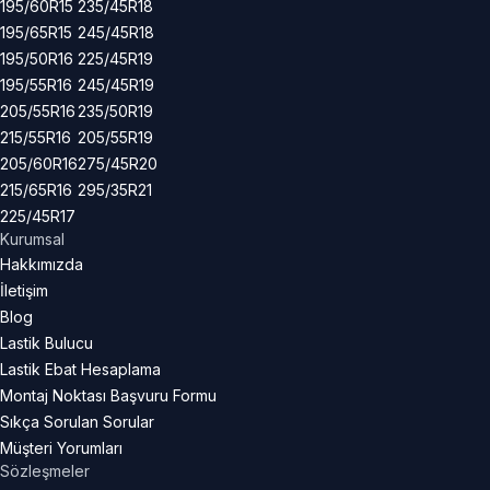
195/60R15
235/45R18
195/65R15
245/45R18
195/50R16
225/45R19
195/55R16
245/45R19
205/55R16
235/50R19
215/55R16
205/55R19
205/60R16
275/45R20
215/65R16
295/35R21
225/45R17
Kurumsal
Hakkımızda
İletişim
Blog
Lastik Bulucu
Lastik Ebat Hesaplama
Montaj Noktası Başvuru Formu
Sıkça Sorulan Sorular
Müşteri Yorumları
Sözleşmeler