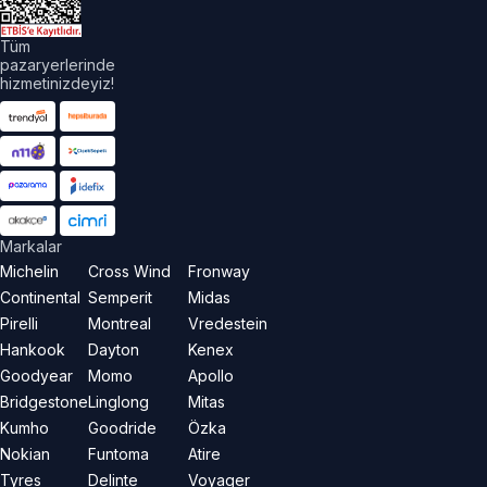
Tüm
pazaryerlerinde
hizmetinizdeyiz!
Markalar
Michelin
Cross Wind
Fronway
Continental
Semperit
Midas
Pirelli
Montreal
Vredestein
Hankook
Dayton
Kenex
Goodyear
Momo
Apollo
Bridgestone
Linglong
Mitas
Kumho
Goodride
Özka
Nokian
Funtoma
Atire
Tyres
Delinte
Voyager