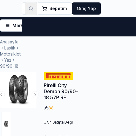
Sepetim
Giriş Yap
Markalar
Yaz Lastikleri
Kış Lastikleri
4 Mevsi
Anasayfa
Lastik
Motosiklet
Yaz
90/90-18
Pirelli City
Demon 90/90-
18 57P RF
Previous Slide
Next Slide
Ürün Satışta Değil