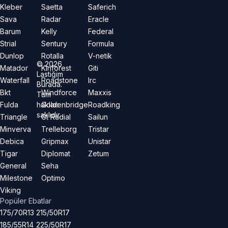
Kleber
Saetta
Saferich
Sava
Radar
Eracle
Barum
Kelly
Federal
Strial
Sentury
Formula
Dunlop
Rotalla
V-netik
©
2026
Matador
Kinforest
Giti
Lastiğim
Waterfall
Roadstone
Irc
Burada.
Bkt
Windforce
Maxxis
Tüm
hakları
Fulda
Goldenbridge
Roadking
saklıdır.
Triangle
Gt Radial
Sailun
Minverva
Trelleborg
Tristar
Debica
Gripmax
Unistar
Tigar
Diplomat
Zetum
General
Seha
Milestone
Optimo
Viking
Popüler Ebatlar
175/70R13
215/50R17
185/55R14
225/50R17