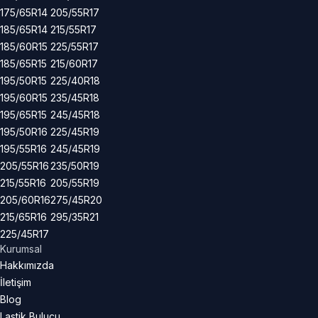
175/65R14
205/55R17
185/65R14
215/55R17
185/60R15
225/55R17
185/65R15
215/60R17
195/50R15
225/40R18
195/60R15
235/45R18
195/65R15
245/45R18
195/50R16
225/45R19
195/55R16
245/45R19
205/55R16
235/50R19
215/55R16
205/55R19
205/60R16
275/45R20
215/65R16
295/35R21
225/45R17
Kurumsal
Hakkımızda
İletişim
Blog
Lastik Bulucu