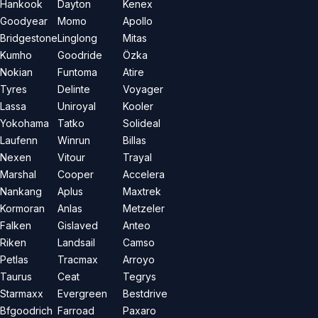
Hankook
Dayton
Kenex
Goodyear
Momo
Apollo
Bridgestone
Linglong
Mitas
Kumho
Goodride
Özka
Nokian
Funtoma
Atire
Tyres
Delinte
Voyager
Lassa
Uniroyal
Kooler
Yokohama
Tatko
Solideal
Laufenn
Winrun
Billas
Nexen
Vitour
Trayal
Marshal
Cooper
Accelera
Nankang
Aplus
Maxtrek
Kormoran
Anlas
Metzeler
Falken
Gislaved
Anteo
Riken
Landsail
Camso
Petlas
Tracmax
Arroyo
Taurus
Ceat
Tegrys
Starmaxx
Evergreen
Bestdrive
Bfgoodrich
Farroad
Paxaro