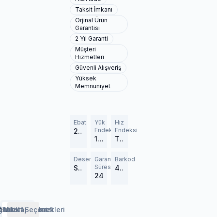
Taksit İmkanı
Orjinal Ürün
Garantisi
2 Yıl Garanti
Müşteri
Hizmetleri
Güvenli Alışveriş
Yüksek
Memnuniyet
Ebat
Yük
Hız
Endeksi
Endeksi
215/65R16
102 (850 kg)
T (190 km/h)
Desen
Garanti
Barkod
Süresi
Scorpion Winter
4728300
24
erlendirmeler
etaylar
Özellikler
Lastik Rehberi
Taksit Seçenekleri
Montaj Hizmeti