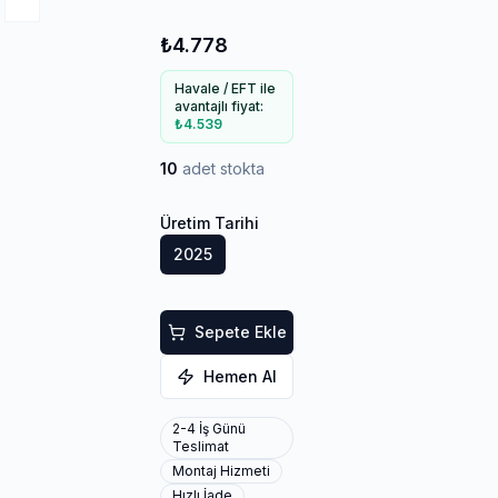
₺4.778
Havale / EFT ile
avantajlı fiyat:
₺4.539
10
adet stokta
Üretim Tarihi
2025
Sepete Ekle
Hemen Al
2-4 İş Günü
Teslimat
Montaj Hizmeti
Hızlı İade