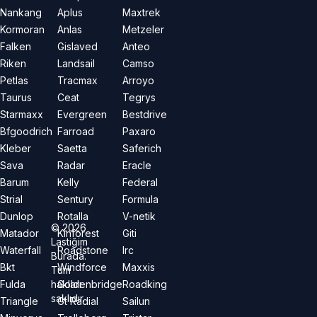
Nankang
Aplus
Maxtrek
Kormoran
Anlas
Metzeler
Falken
Gislaved
Anteo
Riken
Landsail
Camso
Petlas
Tracmax
Arroyo
Taurus
Ceat
Tegrys
Starmaxx
Evergreen
Bestdrive
Bfgoodrich
Farroad
Paxaro
Kleber
Saetta
Saferich
Sava
Radar
Eracle
Barum
Kelly
Federal
Strial
Sentury
Formula
Dunlop
Rotalla
V-netik
©
2026
Matador
Kinforest
Giti
Lastiğim
Waterfall
Roadstone
Irc
Burada.
Bkt
Windforce
Maxxis
Tüm
hakları
Fulda
Goldenbridge
Roadking
saklıdır.
Triangle
Gt Radial
Sailun