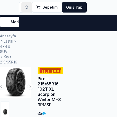
Sepetim
Giriş Yap
Markalar
Yaz Lastikleri
Kış Lastikleri
4 Mevsi
Anasayfa
Lastik
4x4 &
SUV
Kış
215/65R16
Pirelli
215/65R16
102T XL
Previous Slide
Next Slide
Scorpion
Winter M+S
3PMSF