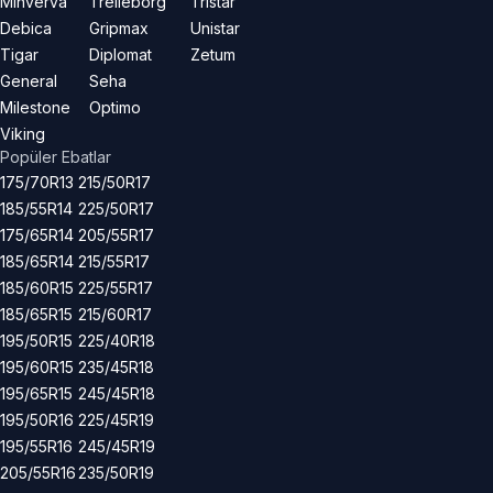
Minverva
Trelleborg
Tristar
Debica
Gripmax
Unistar
Tigar
Diplomat
Zetum
General
Seha
Milestone
Optimo
Viking
Popüler Ebatlar
175/70R13
215/50R17
185/55R14
225/50R17
175/65R14
205/55R17
185/65R14
215/55R17
185/60R15
225/55R17
185/65R15
215/60R17
195/50R15
225/40R18
195/60R15
235/45R18
195/65R15
245/45R18
195/50R16
225/45R19
195/55R16
245/45R19
205/55R16
235/50R19