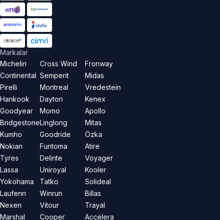
Markalar
Michelin
Cross Wind
Fronway
Continental
Semperit
Midas
Pirelli
Montreal
Vredestein
Hankook
Dayton
Kenex
Goodyear
Momo
Apollo
Bridgestone
Linglong
Mitas
Kumho
Goodride
Özka
Nokian
Funtoma
Atire
Tyres
Delinte
Voyager
Lassa
Uniroyal
Kooler
Yokohama
Tatko
Solideal
Laufenn
Winrun
Billas
Nexen
Vitour
Trayal
Marshal
Cooper
Accelera