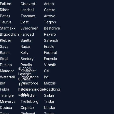
Falken
Gislaved
Anteo
Riken
Landsail
Camso
Petlas
Tracmax
Arroyo
Taurus
Ceat
Tegrys
Starmaxx
Evergreen
Bestdrive
Bfgoodrich
Farroad
Paxaro
Kleber
Saetta
Saferich
Sava
Radar
Eracle
Barum
Kelly
Federal
Strial
Sentury
Formula
Dunlop
Rotalla
V-netik
©
2026
Matador
Kinforest
Giti
Lastiğim
Waterfall
Roadstone
Irc
Burada.
Bkt
Windforce
Maxxis
Tüm
hakları
Fulda
Goldenbridge
Roadking
saklıdır.
Triangle
Gt Radial
Sailun
Minverva
Trelleborg
Tristar
Debica
Gripmax
Unistar
Tigar
Diplomat
Zetum