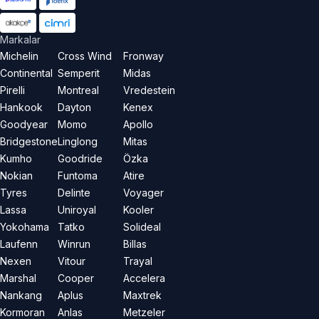
Markalar
Michelin
Cross Wind
Fronway
Continental
Semperit
Midas
Pirelli
Montreal
Vredestein
Hankook
Dayton
Kenex
Goodyear
Momo
Apollo
Bridgestone
Linglong
Mitas
Kumho
Goodride
Özka
Nokian
Funtoma
Atire
Tyres
Delinte
Voyager
Lassa
Uniroyal
Kooler
Yokohama
Tatko
Solideal
Laufenn
Winrun
Billas
Nexen
Vitour
Trayal
Marshal
Cooper
Accelera
Nankang
Aplus
Maxtrek
Kormoran
Anlas
Metzeler