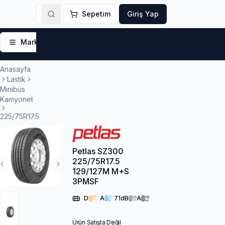
Sepetim
Giriş Yap
Markalar
Yaz Lastikleri
Kış Lastikleri
4 Mevsi
Anasayfa
Lastik
Minibüs
Kamyonet
225/75R17.5
Petlas SZ300
225/75R17.5
Previous Slide
Next Slide
129/127M M+S
3PMSF
D
A
71
dB
A
Ürün Satışta Değil