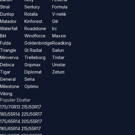
Strial
Sentury
Formula
Dunlop
Rotalla
V-netik
Matador
Kinforest
Giti
Waterfall
Roadstone
Irc
Bkt
Windforce
Maxxis
Fulda
Goldenbridge
Roadking
Triangle
Gt Radial
Sailun
Minverva
Trelleborg
Tristar
Debica
Gripmax
Unistar
Tigar
Diplomat
Zetum
General
Seha
Milestone
Optimo
Viking
Popüler Ebatlar
175/70R13
215/50R17
185/55R14
225/50R17
175/65R14
205/55R17
185/65R14
215/55R17