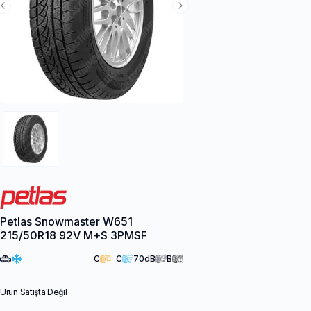
Previous Slide
Next Slide
Petlas Snowmaster W651
215/50R18 92V M+S 3PMSF
C
C
70
dB
B
Ürün Satışta Değil