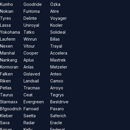
Kumho
Goodride
Özka
Nokian
Funtoma
Atire
Tyres
Delinte
Voyager
Lassa
Uniroyal
Kooler
Yokohama
Tatko
Solideal
Laufenn
Winrun
Billas
Nexen
Vitour
Trayal
Marshal
Cooper
Accelera
Nankang
Aplus
Maxtrek
Kormoran
Anlas
Metzeler
Falken
Gislaved
Anteo
Riken
Landsail
Camso
Petlas
Tracmax
Arroyo
Taurus
Ceat
Tegrys
Starmaxx
Evergreen
Bestdrive
Bfgoodrich
Farroad
Paxaro
Kleber
Saetta
Saferich
Sava
Radar
Eracle
Barum
Kelly
Federal