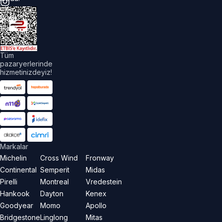
üm
akları
aklıdır.
Tüm
pazaryerlerinde
hizmetinizdeyiz!
Markalar
Michelin
Cross Wind
Fronway
Continental
Semperit
Midas
Pirelli
Montreal
Vredestein
Hankook
Dayton
Kenex
Goodyear
Momo
Apollo
Bridgestone
Linglong
Mitas