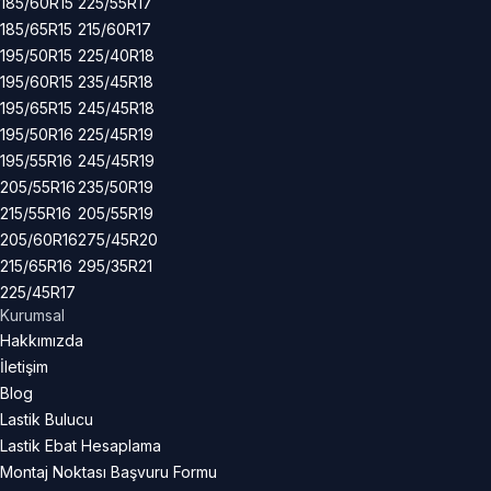
185/60R15
225/55R17
185/65R15
215/60R17
195/50R15
225/40R18
195/60R15
235/45R18
195/65R15
245/45R18
195/50R16
225/45R19
195/55R16
245/45R19
205/55R16
235/50R19
215/55R16
205/55R19
205/60R16
275/45R20
215/65R16
295/35R21
225/45R17
Kurumsal
Hakkımızda
İletişim
Blog
Lastik Bulucu
Lastik Ebat Hesaplama
Montaj Noktası Başvuru Formu