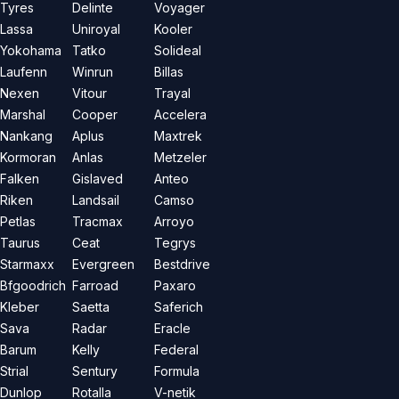
Tyres
Delinte
Voyager
Lassa
Uniroyal
Kooler
Yokohama
Tatko
Solideal
Laufenn
Winrun
Billas
Nexen
Vitour
Trayal
Marshal
Cooper
Accelera
Nankang
Aplus
Maxtrek
Kormoran
Anlas
Metzeler
Falken
Gislaved
Anteo
Riken
Landsail
Camso
Petlas
Tracmax
Arroyo
Taurus
Ceat
Tegrys
Starmaxx
Evergreen
Bestdrive
Bfgoodrich
Farroad
Paxaro
Kleber
Saetta
Saferich
Sava
Radar
Eracle
Barum
Kelly
Federal
Strial
Sentury
Formula
Dunlop
Rotalla
V-netik