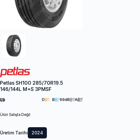
Petlas SH100 285/70R19.5
146/144L M+S 3PMSF
D
B
69
dB
A
Ürün Satışta Değil
Üretim Tarihi
2024