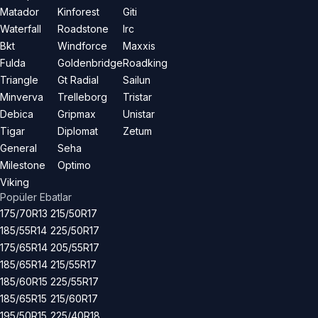
Matador
Kinforest
Giti
Waterfall
Roadstone
Irc
Bkt
Windforce
Maxxis
Fulda
Goldenbridge
Roadking
Triangle
Gt Radial
Sailun
Minverva
Trelleborg
Tristar
Debica
Gripmax
Unistar
Tigar
Diplomat
Zetum
General
Seha
Milestone
Optimo
Viking
Popüler Ebatlar
175/70R13
215/50R17
185/55R14
225/50R17
175/65R14
205/55R17
185/65R14
215/55R17
185/60R15
225/55R17
185/65R15
215/60R17
195/50R15
225/40R18