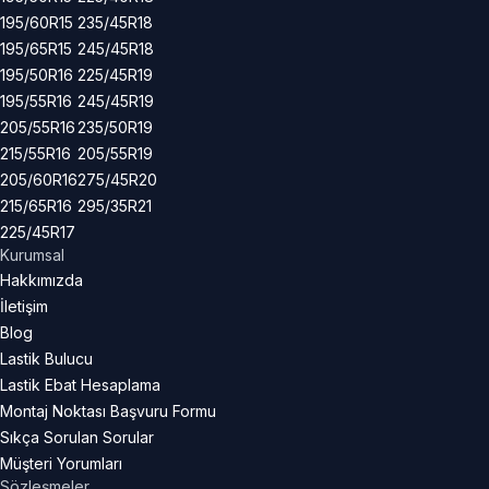
195/60R15
235/45R18
195/65R15
245/45R18
195/50R16
225/45R19
195/55R16
245/45R19
205/55R16
235/50R19
215/55R16
205/55R19
205/60R16
275/45R20
215/65R16
295/35R21
225/45R17
Kurumsal
Hakkımızda
İletişim
Blog
Lastik Bulucu
Lastik Ebat Hesaplama
Montaj Noktası Başvuru Formu
Sıkça Sorulan Sorular
Müşteri Yorumları
Sözleşmeler