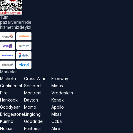
aklıdır.
Tüm
pazaryerlerinde
hizmetinizdeyiz!
Markalar
Michelin
Cross Wind
Fronway
Continental
Semperit
Midas
Pirelli
Montreal
Vredestein
Hankook
Dayton
Kenex
Goodyear
Momo
Apollo
Bridgestone
Linglong
Mitas
Kumho
Goodride
Özka
Nokian
Funtoma
Atire