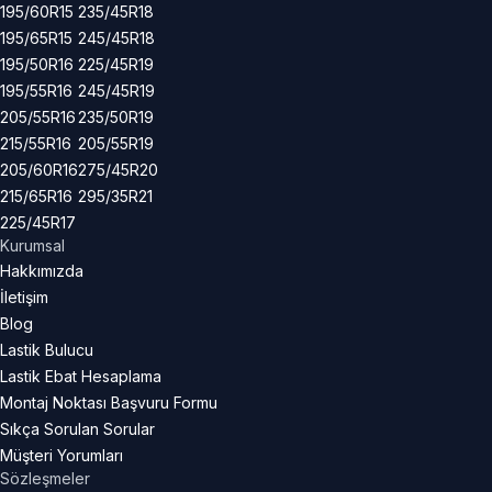
195/60R15
235/45R18
195/65R15
245/45R18
195/50R16
225/45R19
195/55R16
245/45R19
205/55R16
235/50R19
215/55R16
205/55R19
205/60R16
275/45R20
215/65R16
295/35R21
225/45R17
Kurumsal
Hakkımızda
İletişim
Blog
Lastik Bulucu
Lastik Ebat Hesaplama
Montaj Noktası Başvuru Formu
Sıkça Sorulan Sorular
Müşteri Yorumları
Sözleşmeler