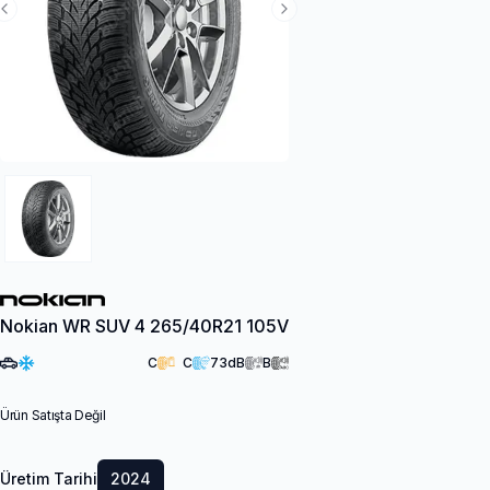
Previous Slide
Next Slide
Nokian WR SUV 4 265/40R21 105V
C
C
73
dB
B
Ürün Satışta Değil
Üretim Tarihi
2024