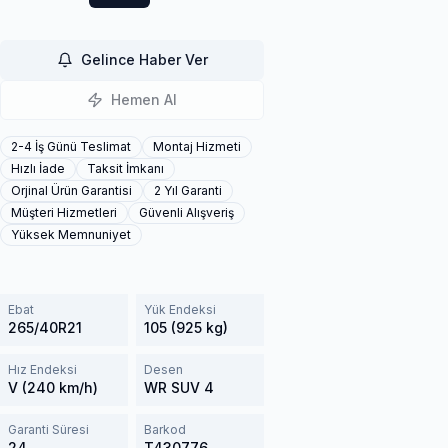
Gelince Haber Ver
Hemen Al
2-4 İş Günü Teslimat
Montaj Hizmeti
Hızlı İade
Taksit İmkanı
Orjinal Ürün Garantisi
2 Yıl Garanti
Müşteri Hizmetleri
Güvenli Alışveriş
Yüksek Memnuniyet
Ebat
Yük Endeksi
265/40R21
105 (925 kg)
Hız Endeksi
Desen
V (240 km/h)
WR SUV 4
Garanti Süresi
Barkod
24
T430776