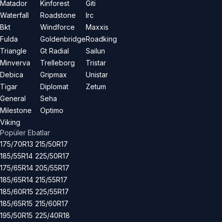
Matador
Kinforest
Giti
Waterfall
Roadstone
Irc
Bkt
Windforce
Maxxis
Fulda
Goldenbridge
Roadking
Triangle
Gt Radial
Sailun
Minverva
Trelleborg
Tristar
Debica
Gripmax
Unistar
Tigar
Diplomat
Zetum
General
Seha
Milestone
Optimo
Viking
Popüler Ebatlar
175/70R13
215/50R17
185/55R14
225/50R17
175/65R14
205/55R17
185/65R14
215/55R17
185/60R15
225/55R17
185/65R15
215/60R17
195/50R15
225/40R18