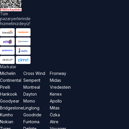
Tüm
pazaryerlerinde
hizmetinizdeyiz!
Markalar
Michelin
Cross Wind
Fronway
Continental
Semperit
Midas
Pirelli
Montreal
Vredestein
Hankook
Dayton
Kenex
Goodyear
Momo
Apollo
Bridgestone
Linglong
Mitas
Kumho
Goodride
Özka
Nokian
Funtoma
Atire
Tyres
Delinte
Voyager