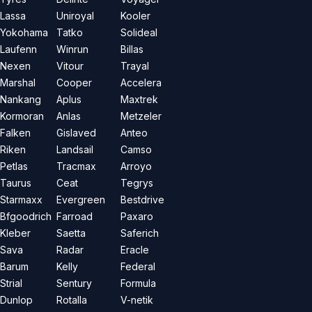
Lassa
Uniroyal
Kooler
Yokohama
Tatko
Solideal
Laufenn
Winrun
Billas
Nexen
Vitour
Trayal
Marshal
Cooper
Accelera
Nankang
Aplus
Maxtrek
Kormoran
Anlas
Metzeler
Falken
Gislaved
Anteo
Riken
Landsail
Camso
Petlas
Tracmax
Arroyo
Taurus
Ceat
Tegrys
Starmaxx
Evergreen
Bestdrive
Bfgoodrich
Farroad
Paxaro
Kleber
Saetta
Saferich
Sava
Radar
Eracle
Barum
Kelly
Federal
Strial
Sentury
Formula
Dunlop
Rotalla
V-netik