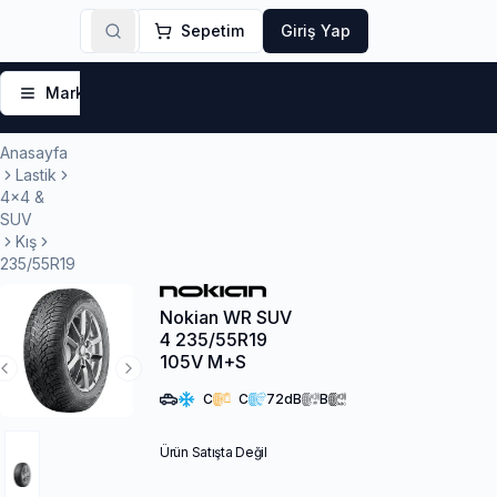
Sepetim
Giriş Yap
Markalar
Yaz Lastikleri
Kış Lastikleri
4 Mevsi
Anasayfa
Lastik
4x4 &
SUV
Kış
235/55R19
Nokian WR SUV
4 235/55R19
105V M+S
Previous Slide
Next Slide
C
C
72
dB
B
Ürün Satışta Değil