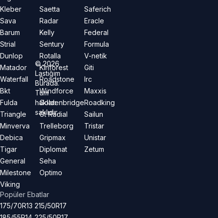
Kleber
Saetta
Saferich
Sava
Radar
Eracle
Barum
Kelly
Federal
Strial
Sentury
Formula
Dunlop
Rotalla
V-netik
©
2026
Matador
Kinforest
Giti
Lastiğim
Waterfall
Roadstone
Irc
Burada.
Bkt
Windforce
Maxxis
Tüm
hakları
Fulda
Goldenbridge
Roadking
saklıdır.
Triangle
Gt Radial
Sailun
Minverva
Trelleborg
Tristar
Debica
Gripmax
Unistar
Tigar
Diplomat
Zetum
General
Seha
Milestone
Optimo
Viking
Popüler Ebatlar
175/70R13
215/50R17
185/55R14
225/50R17