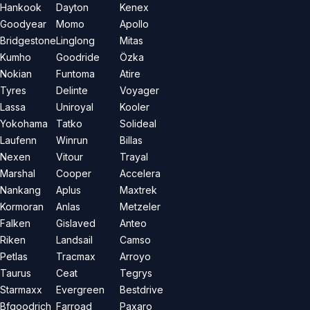
Hankook
Dayton
Kenex
Goodyear
Momo
Apollo
Bridgestone
Linglong
Mitas
Kumho
Goodride
Özka
Nokian
Funtoma
Atire
Tyres
Delinte
Voyager
Lassa
Uniroyal
Kooler
Yokohama
Tatko
Solideal
Laufenn
Winrun
Billas
Nexen
Vitour
Trayal
Marshal
Cooper
Accelera
Nankang
Aplus
Maxtrek
Kormoran
Anlas
Metzeler
Falken
Gislaved
Anteo
Riken
Landsail
Camso
Petlas
Tracmax
Arroyo
Taurus
Ceat
Tegrys
Starmaxx
Evergreen
Bestdrive
Bfgoodrich
Farroad
Paxaro