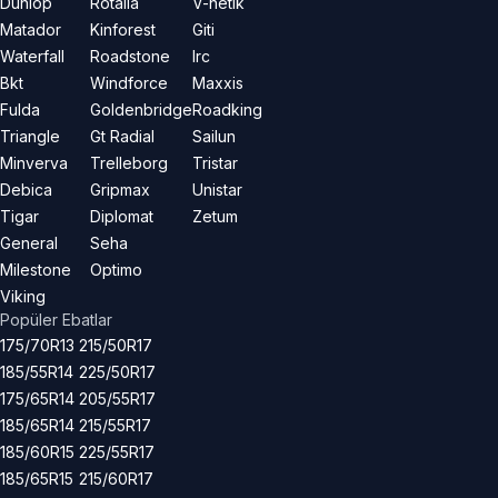
Dunlop
Rotalla
V-netik
Matador
Kinforest
Giti
Waterfall
Roadstone
Irc
Bkt
Windforce
Maxxis
Fulda
Goldenbridge
Roadking
Triangle
Gt Radial
Sailun
Minverva
Trelleborg
Tristar
Debica
Gripmax
Unistar
Tigar
Diplomat
Zetum
General
Seha
Milestone
Optimo
Viking
Popüler Ebatlar
175/70R13
215/50R17
185/55R14
225/50R17
175/65R14
205/55R17
185/65R14
215/55R17
185/60R15
225/55R17
185/65R15
215/60R17