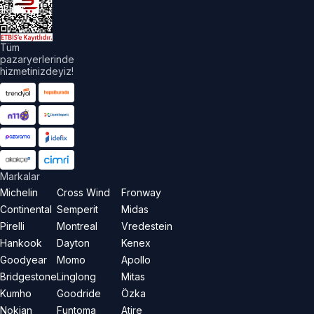
aklıdır.
Tüm
pazaryerlerinde
hizmetinizdeyiz!
Markalar
Michelin
Cross Wind
Fronway
Continental
Semperit
Midas
Pirelli
Montreal
Vredestein
Hankook
Dayton
Kenex
Goodyear
Momo
Apollo
Bridgestone
Linglong
Mitas
Kumho
Goodride
Özka
Nokian
Funtoma
Atire