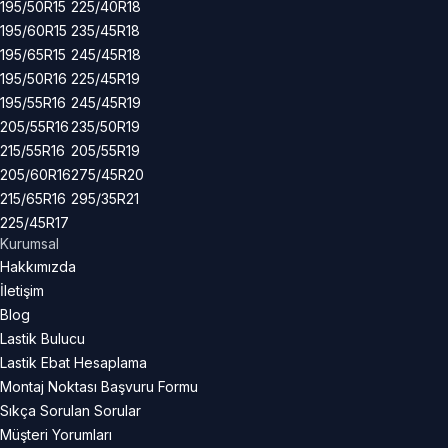
195/50R15
225/40R18
195/60R15
235/45R18
195/65R15
245/45R18
195/50R16
225/45R19
195/55R16
245/45R19
205/55R16
235/50R19
215/55R16
205/55R19
205/60R16
275/45R20
215/65R16
295/35R21
225/45R17
Kurumsal
Hakkımızda
İletişim
Blog
Lastik Bulucu
Lastik Ebat Hesaplama
Montaj Noktası Başvuru Formu
Sıkça Sorulan Sorular
Müşteri Yorumları