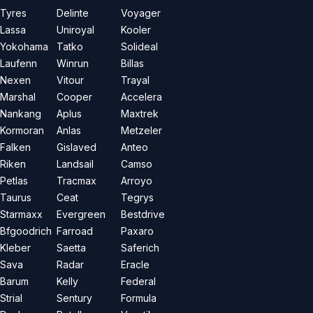
Tyres
Delinte
Voyager
Lassa
Uniroyal
Kooler
Yokohama
Tatko
Solideal
Laufenn
Winrun
Billas
Nexen
Vitour
Trayal
Marshal
Cooper
Accelera
Nankang
Aplus
Maxtrek
Kormoran
Anlas
Metzeler
Falken
Gislaved
Anteo
Riken
Landsail
Camso
Petlas
Tracmax
Arroyo
Taurus
Ceat
Tegrys
Starmaxx
Evergreen
Bestdrive
Bfgoodrich
Farroad
Paxaro
Kleber
Saetta
Saferich
Sava
Radar
Eracle
Barum
Kelly
Federal
Strial
Sentury
Formula