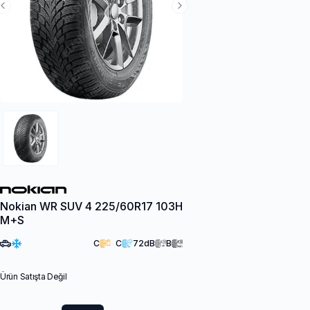
Previous Slide
Next Slide
Nokian WR SUV 4 225/60R17 103H
M+S
C
C
72
dB
B
Ürün Satışta Değil