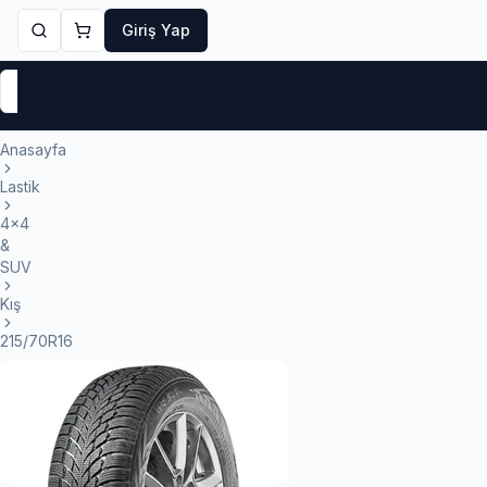
Giriş Yap
Markalar
Yaz Lastikleri
Kış Lastikleri
4 Mevsi
Anasayfa
Lastik
4x4
&
SUV
Kış
215/70R16