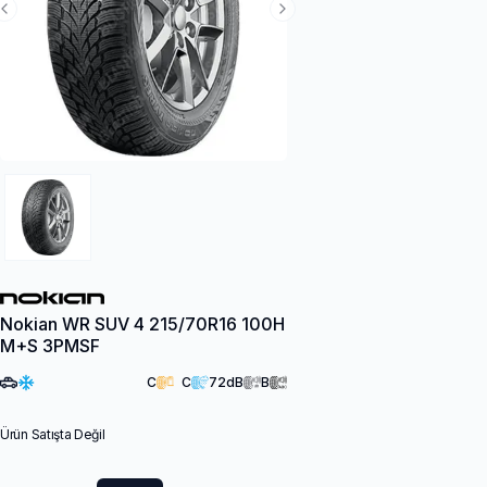
Previous Slide
Next Slide
Nokian WR SUV 4 215/70R16 100H
M+S 3PMSF
C
C
72
dB
B
Ürün Satışta Değil