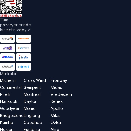
aklıdır.
Tüm
pazaryerlerinde
hizmetinizdeyiz!
Markalar
Michelin
Cross Wind
Fronway
Continental
Semperit
Midas
Pirelli
Montreal
Vredestein
Hankook
Dayton
Kenex
Goodyear
Momo
Apollo
Bridgestone
Linglong
Mitas
Kumho
Goodride
Özka
Nokian
Funtoma
Atire