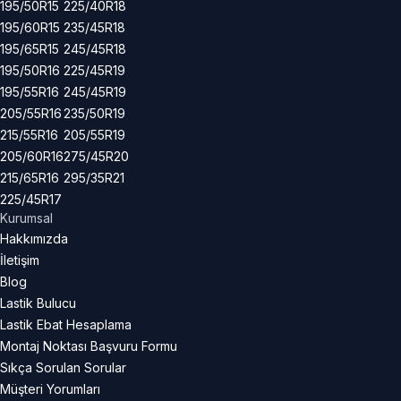
195/50R15
225/40R18
195/60R15
235/45R18
195/65R15
245/45R18
195/50R16
225/45R19
195/55R16
245/45R19
205/55R16
235/50R19
215/55R16
205/55R19
205/60R16
275/45R20
215/65R16
295/35R21
225/45R17
Kurumsal
Hakkımızda
İletişim
Blog
Lastik Bulucu
Lastik Ebat Hesaplama
Montaj Noktası Başvuru Formu
Sıkça Sorulan Sorular
Müşteri Yorumları