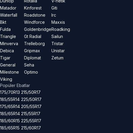
Dunlop
Rotalla
V-netik
Matador
Kinforest
Giti
Waterfall
Roadstone
Irc
Bkt
Windforce
Maxxis
Fulda
Goldenbridge
Roadking
Triangle
Gt Radial
Sailun
Minverva
Trelleborg
Tristar
Debica
Gripmax
Unistar
Tigar
Diplomat
Zetum
General
Seha
Milestone
Optimo
Viking
Popüler Ebatlar
175/70R13
215/50R17
185/55R14
225/50R17
175/65R14
205/55R17
185/65R14
215/55R17
185/60R15
225/55R17
185/65R15
215/60R17