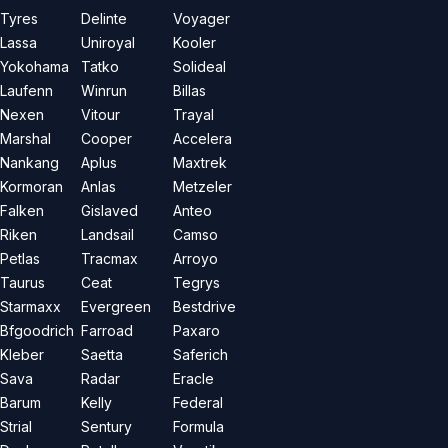
Tyres
Delinte
Voyager
Lassa
Uniroyal
Kooler
Yokohama
Tatko
Solideal
Laufenn
Winrun
Billas
Nexen
Vitour
Trayal
Marshal
Cooper
Accelera
Nankang
Aplus
Maxtrek
Kormoran
Anlas
Metzeler
Falken
Gislaved
Anteo
Riken
Landsail
Camso
Petlas
Tracmax
Arroyo
Taurus
Ceat
Tegrys
Starmaxx
Evergreen
Bestdrive
Bfgoodrich
Farroad
Paxaro
Kleber
Saetta
Saferich
Sava
Radar
Eracle
Barum
Kelly
Federal
Strial
Sentury
Formula