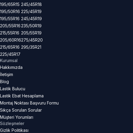
195/65R15
245/45R18
195/50R16
225/45R19
195/55R16
245/45R19
205/55R16
235/50R19
215/55R16
205/55R19
205/60R16
275/45R20
215/65R16
295/35R21
225/45R17
Kurumsal
Hakkımızda
İletişim
Blog
Lastik Bulucu
Lastik Ebat Hesaplama
Montaj Noktası Başvuru Formu
Sıkça Sorulan Sorular
Müşteri Yorumları
Sözleşmeler
Gizlik Politikası