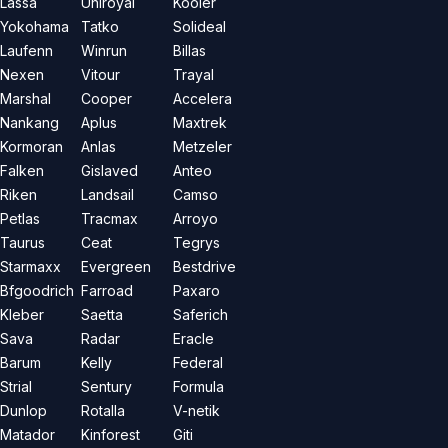
Lassa
Uniroyal
Kooler
Yokohama
Tatko
Solideal
Laufenn
Winrun
Billas
Nexen
Vitour
Trayal
Marshal
Cooper
Accelera
Nankang
Aplus
Maxtrek
Kormoran
Anlas
Metzeler
Falken
Gislaved
Anteo
Riken
Landsail
Camso
Petlas
Tracmax
Arroyo
Taurus
Ceat
Tegrys
Starmaxx
Evergreen
Bestdrive
Bfgoodrich
Farroad
Paxaro
Kleber
Saetta
Saferich
Sava
Radar
Eracle
Barum
Kelly
Federal
Strial
Sentury
Formula
Dunlop
Rotalla
V-netik
Matador
Kinforest
Giti