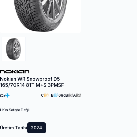
Nokian WR Snowproof D5
165/70R14 81T M+S 3PMSF
C
B
68
dB
A
Ürün Satışta Değil
Üretim Tarihi
2024