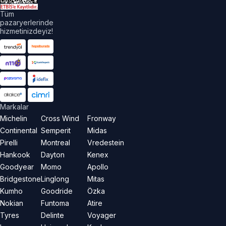
Tüm
pazaryerlerinde
hizmetinizdeyiz!
Markalar
Michelin
Cross Wind
Fronway
Continental
Semperit
Midas
Pirelli
Montreal
Vredestein
Hankook
Dayton
Kenex
Goodyear
Momo
Apollo
Bridgestone
Linglong
Mitas
Kumho
Goodride
Özka
Nokian
Funtoma
Atire
Tyres
Delinte
Voyager