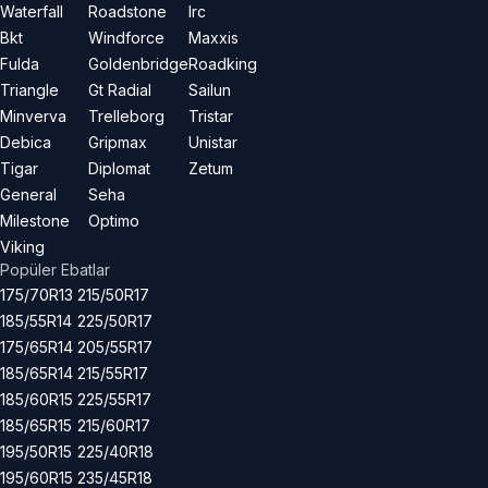
Waterfall
Roadstone
Irc
Bkt
Windforce
Maxxis
Fulda
Goldenbridge
Roadking
Triangle
Gt Radial
Sailun
Minverva
Trelleborg
Tristar
Debica
Gripmax
Unistar
Tigar
Diplomat
Zetum
General
Seha
Milestone
Optimo
Viking
Popüler Ebatlar
175/70R13
215/50R17
185/55R14
225/50R17
175/65R14
205/55R17
185/65R14
215/55R17
185/60R15
225/55R17
185/65R15
215/60R17
195/50R15
225/40R18
195/60R15
235/45R18