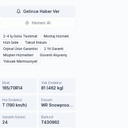
Gelince Haber Ver
Hemen Al
2-4 İş Günü Teslimat
Montaj Hizmeti
Hızlı İade
Taksit İmkanı
Orjinal Ürün Garantisi
2 Yıl Garanti
Müşteri Hizmetleri
Güvenli Alışveriş
Yüksek Memnuniyet
Ebat
Yük Endeksi
165/70R14
81 (462 kg)
Hız Endeksi
Desen
T (190 km/h)
WR Snowproof D5
Garanti Süresi
Barkod
24
T430962