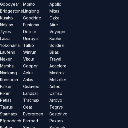
Goodyear
Momo
Apollo
Bridgestone
Linglong
Mitas
Kumho
Goodride
Özka
Nokian
Funtoma
Atire
Tyres
Delinte
Voyager
Lassa
Uniroyal
Kooler
Yokohama
Tatko
Solideal
Laufenn
Winrun
Billas
Nexen
Vitour
Trayal
Marshal
Cooper
Accelera
Nankang
Aplus
Maxtrek
Kormoran
Anlas
Metzeler
Falken
Gislaved
Anteo
Riken
Landsail
Camso
Petlas
Tracmax
Arroyo
Taurus
Ceat
Tegrys
Starmaxx
Evergreen
Bestdrive
Bfgoodrich
Farroad
Paxaro
Kleber
Saetta
Saferich