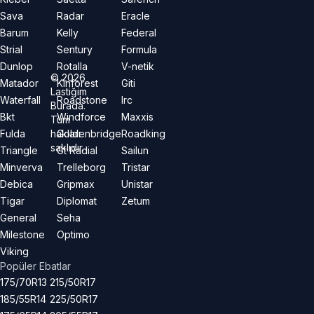
Sava
Radar
Eracle
Barum
Kelly
Federal
Strial
Sentury
Formula
Dunlop
Rotalla
V-netik
©
2026
Matador
Kinforest
Giti
Lastiğim
Waterfall
Roadstone
Irc
Burada.
Bkt
Windforce
Maxxis
Tüm
hakları
Fulda
Goldenbridge
Roadking
saklıdır.
Triangle
Gt Radial
Sailun
Minverva
Trelleborg
Tristar
Debica
Gripmax
Unistar
Tigar
Diplomat
Zetum
General
Seha
Milestone
Optimo
Viking
Popüler Ebatlar
175/70R13
215/50R17
185/55R14
225/50R17