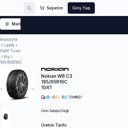
Sepetim
Giriş Yap
Markalar
Yaz Lastikleri
Kış Lastikleri
4 Mevsi
Anasayfa
Lastik
Hafif Ticari
Kış
195/65R16C
Nokian WR C3
195/65R16C
104T
Previous Slide
Next Slide
C
E
72
dB
Ürün Satışta Değil
Üretim Tarihi