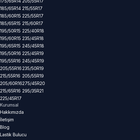
175/65R14
205/55R17
185/65R14
215/55R17
185/60R15
225/55R17
185/65R15
215/60R17
195/50R15
225/40R18
195/60R15
235/45R18
195/65R15
245/45R18
195/50R16
225/45R19
195/55R16
245/45R19
205/55R16
235/50R19
215/55R16
205/55R19
205/60R16
275/45R20
215/65R16
295/35R21
225/45R17
Kurumsal
Hakkımızda
İletişim
Blog
Lastik Bulucu