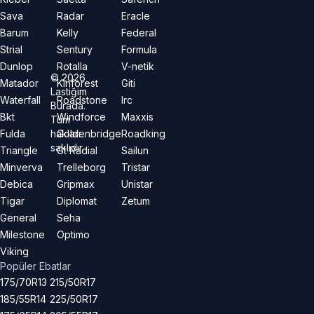
Sava
Radar
Eracle
Barum
Kelly
Federal
Strial
Sentury
Formula
Dunlop
Rotalla
V-netik
©
2026
Matador
Kinforest
Giti
Lastiğim
Waterfall
Roadstone
Irc
Burada.
Bkt
Windforce
Maxxis
Tüm
hakları
Fulda
Goldenbridge
Roadking
saklıdır.
Triangle
Gt Radial
Sailun
Minverva
Trelleborg
Tristar
Debica
Gripmax
Unistar
Tigar
Diplomat
Zetum
General
Seha
Milestone
Optimo
Viking
Popüler Ebatlar
175/70R13
215/50R17
185/55R14
225/50R17