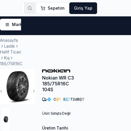
Sepetim
Giriş Yap
Markalar
Yaz Lastikleri
Kış Lastikleri
4 Mevsi
Anasayfa
Lastik
Hafif Ticari
Kış
185/75R16C
Nokian WR C3
185/75R16C
104S
Previous Slide
Next Slide
C
E
72
dB
Ürün Satışta Değil
Üretim Tarihi