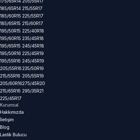
175/65R14
205/55R17
185/65R14
215/55R17
185/60R15
225/55R17
185/65R15
215/60R17
195/50R15
225/40R18
195/60R15
235/45R18
195/65R15
245/45R18
195/50R16
225/45R19
195/55R16
245/45R19
205/55R16
235/50R19
215/55R16
205/55R19
205/60R16
275/45R20
215/65R16
295/35R21
225/45R17
Kurumsal
Hakkımızda
İletişim
Blog
Lastik Bulucu