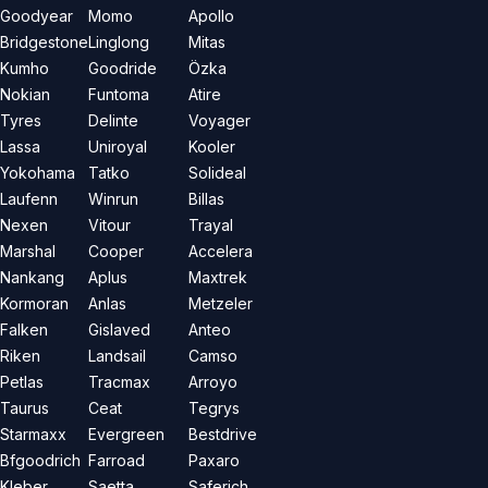
Goodyear
Momo
Apollo
Bridgestone
Linglong
Mitas
Kumho
Goodride
Özka
Nokian
Funtoma
Atire
Tyres
Delinte
Voyager
Lassa
Uniroyal
Kooler
Yokohama
Tatko
Solideal
Laufenn
Winrun
Billas
Nexen
Vitour
Trayal
Marshal
Cooper
Accelera
Nankang
Aplus
Maxtrek
Kormoran
Anlas
Metzeler
Falken
Gislaved
Anteo
Riken
Landsail
Camso
Petlas
Tracmax
Arroyo
Taurus
Ceat
Tegrys
Starmaxx
Evergreen
Bestdrive
Bfgoodrich
Farroad
Paxaro
Kleber
Saetta
Saferich