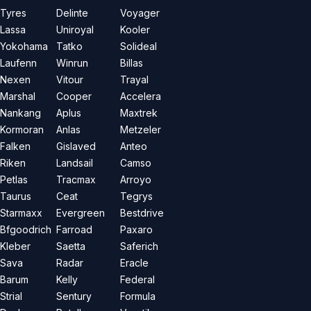
Tyres
Delinte
Voyager
Lassa
Uniroyal
Kooler
Yokohama
Tatko
Solideal
Laufenn
Winrun
Billas
Nexen
Vitour
Trayal
Marshal
Cooper
Accelera
Nankang
Aplus
Maxtrek
Kormoran
Anlas
Metzeler
Falken
Gislaved
Anteo
Riken
Landsail
Camso
Petlas
Tracmax
Arroyo
Taurus
Ceat
Tegrys
Starmaxx
Evergreen
Bestdrive
Bfgoodrich
Farroad
Paxaro
Kleber
Saetta
Saferich
Sava
Radar
Eracle
Barum
Kelly
Federal
Strial
Sentury
Formula