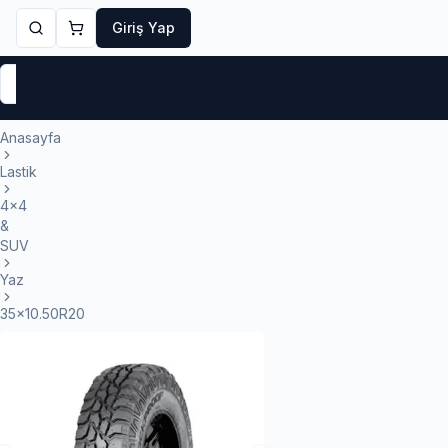
Giriş Yap
Markalar
Yaz Lastikleri
Kış Lastikleri
4 Mevsi
Anasayfa
Lastik
4x4
&
SUV
Yaz
35x10.50R20