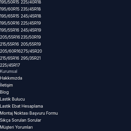
195/50R15
225/40R18
195/60R15
235/45R18
195/65R15
245/45R18
195/50R16
225/45R19
195/55R16
245/45R19
205/55R16
235/50R19
215/55R16
205/55R19
205/60R16
275/45R20
215/65R16
295/35R21
225/45R17
Kurumsal
Hakkımızda
İletişim
Blog
Lastik Bulucu
Lastik Ebat Hesaplama
Montaj Noktası Başvuru Formu
Sıkça Sorulan Sorular
Müşteri Yorumları