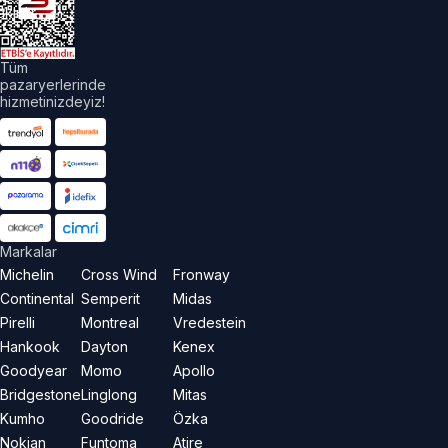
aklıdır.
Tüm
pazaryerlerinde
hizmetinizdeyiz!
Markalar
Michelin
Cross Wind
Fronway
Continental
Semperit
Midas
Pirelli
Montreal
Vredestein
Hankook
Dayton
Kenex
Goodyear
Momo
Apollo
Bridgestone
Linglong
Mitas
Kumho
Goodride
Özka
Nokian
Funtoma
Atire