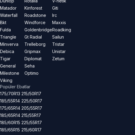
Dunlop
Rotalla
V-netik
Matador
Kinforest
Giti
Waterfall
Roadstone
Irc
Bkt
Windforce
Maxxis
Fulda
Goldenbridge
Roadking
Triangle
Gt Radial
Sailun
Minverva
Trelleborg
Tristar
Debica
Gripmax
Unistar
Tigar
Diplomat
Zetum
General
Seha
Milestone
Optimo
Viking
Popüler Ebatlar
175/70R13
215/50R17
185/55R14
225/50R17
175/65R14
205/55R17
185/65R14
215/55R17
185/60R15
225/55R17
185/65R15
215/60R17