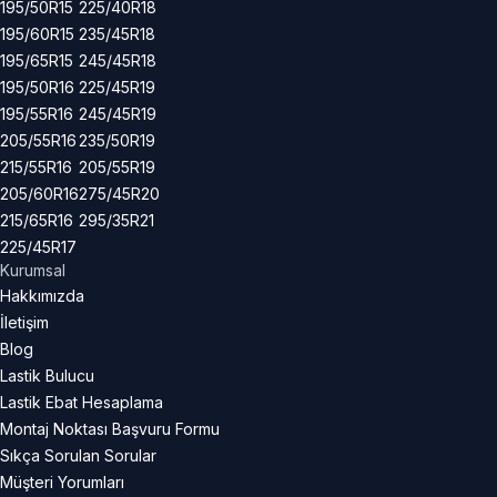
195/50R15
225/40R18
195/60R15
235/45R18
195/65R15
245/45R18
195/50R16
225/45R19
195/55R16
245/45R19
205/55R16
235/50R19
215/55R16
205/55R19
205/60R16
275/45R20
215/65R16
295/35R21
225/45R17
Kurumsal
Hakkımızda
İletişim
Blog
Lastik Bulucu
Lastik Ebat Hesaplama
Montaj Noktası Başvuru Formu
Sıkça Sorulan Sorular
Müşteri Yorumları