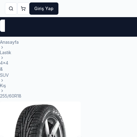
Giriş Yap
Markalar
Yaz Lastikleri
Kış Lastikleri
4 Mevsi
Anasayfa
Lastik
4x4
&
SUV
Kış
255/60R18