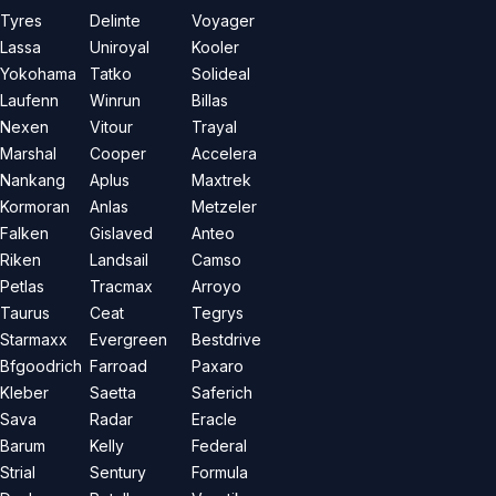
Tyres
Delinte
Voyager
Lassa
Uniroyal
Kooler
Yokohama
Tatko
Solideal
Laufenn
Winrun
Billas
Nexen
Vitour
Trayal
Marshal
Cooper
Accelera
Nankang
Aplus
Maxtrek
Kormoran
Anlas
Metzeler
Falken
Gislaved
Anteo
Riken
Landsail
Camso
Petlas
Tracmax
Arroyo
Taurus
Ceat
Tegrys
Starmaxx
Evergreen
Bestdrive
Bfgoodrich
Farroad
Paxaro
Kleber
Saetta
Saferich
Sava
Radar
Eracle
Barum
Kelly
Federal
Strial
Sentury
Formula