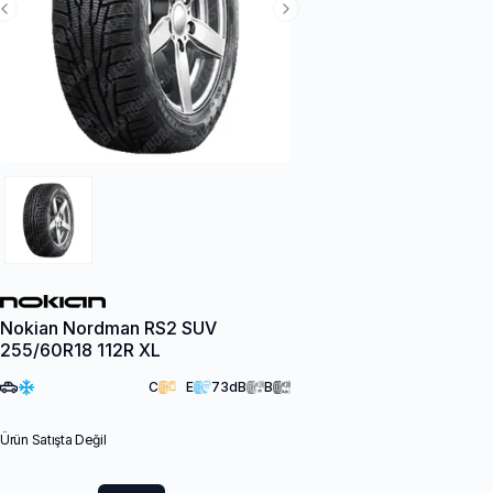
Previous Slide
Next Slide
Nokian Nordman RS2 SUV
255/60R18 112R XL
C
E
73
dB
B
Ürün Satışta Değil