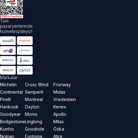
aklıdır.
Tüm
pazaryerlerinde
hizmetinizdeyiz!
Markalar
Michelin
Cross Wind
Fronway
Continental
Semperit
Midas
Pirelli
Montreal
Vredestein
Hankook
Dayton
Kenex
Goodyear
Momo
Apollo
Bridgestone
Linglong
Mitas
Kumho
Goodride
Özka
Nokian
Funtoma
Atire