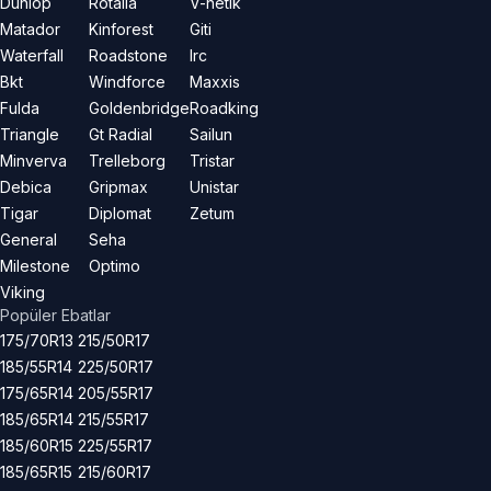
Dunlop
Rotalla
V-netik
Matador
Kinforest
Giti
Waterfall
Roadstone
Irc
Bkt
Windforce
Maxxis
Fulda
Goldenbridge
Roadking
Triangle
Gt Radial
Sailun
Minverva
Trelleborg
Tristar
Debica
Gripmax
Unistar
Tigar
Diplomat
Zetum
General
Seha
Milestone
Optimo
Viking
Popüler Ebatlar
175/70R13
215/50R17
185/55R14
225/50R17
175/65R14
205/55R17
185/65R14
215/55R17
185/60R15
225/55R17
185/65R15
215/60R17