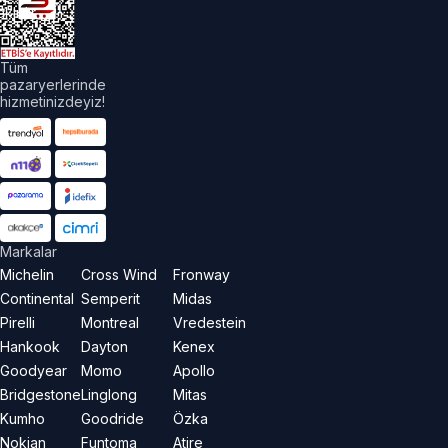
aklıdır.
Tüm
pazaryerlerinde
hizmetinizdeyiz!
Markalar
Michelin
Cross Wind
Fronway
Continental
Semperit
Midas
Pirelli
Montreal
Vredestein
Hankook
Dayton
Kenex
Goodyear
Momo
Apollo
Bridgestone
Linglong
Mitas
Kumho
Goodride
Özka
Nokian
Funtoma
Atire