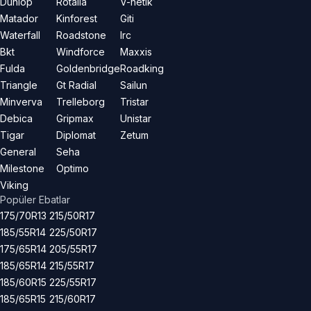
Dunlop
Rotalla
V-netik
Matador
Kinforest
Giti
Waterfall
Roadstone
Irc
Bkt
Windforce
Maxxis
Fulda
Goldenbridge
Roadking
Triangle
Gt Radial
Sailun
Minverva
Trelleborg
Tristar
Debica
Gripmax
Unistar
Tigar
Diplomat
Zetum
General
Seha
Milestone
Optimo
Viking
Popüler Ebatlar
175/70R13
215/50R17
185/55R14
225/50R17
175/65R14
205/55R17
185/65R14
215/55R17
185/60R15
225/55R17
185/65R15
215/60R17