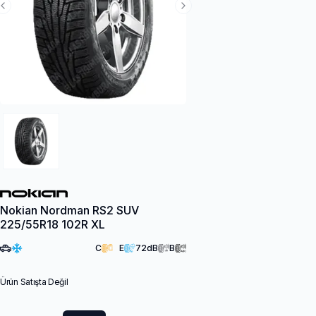
Previous Slide
Next Slide
Nokian Nordman RS2 SUV
225/55R18 102R XL
C
E
72
dB
B
Ürün Satışta Değil