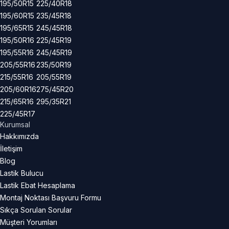
195/50R15
225/40R18
195/60R15
235/45R18
195/65R15
245/45R18
195/50R16
225/45R19
195/55R16
245/45R19
205/55R16
235/50R19
215/55R16
205/55R19
205/60R16
275/45R20
215/65R16
295/35R21
225/45R17
Kurumsal
Hakkımızda
İletişim
Blog
Lastik Bulucu
Lastik Ebat Hesaplama
Montaj Noktası Başvuru Formu
Sıkça Sorulan Sorular
Müşteri Yorumları