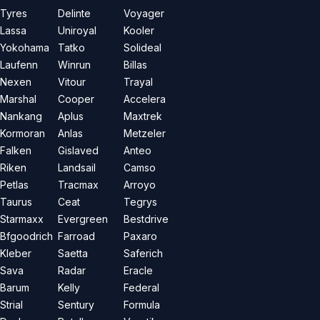
Tyres
Delinte
Voyager
Lassa
Uniroyal
Kooler
Yokohama
Tatko
Solideal
Laufenn
Winrun
Billas
Nexen
Vitour
Trayal
Marshal
Cooper
Accelera
Nankang
Aplus
Maxtrek
Kormoran
Anlas
Metzeler
Falken
Gislaved
Anteo
Riken
Landsail
Camso
Petlas
Tracmax
Arroyo
Taurus
Ceat
Tegrys
Starmaxx
Evergreen
Bestdrive
Bfgoodrich
Farroad
Paxaro
Kleber
Saetta
Saferich
Sava
Radar
Eracle
Barum
Kelly
Federal
Strial
Sentury
Formula