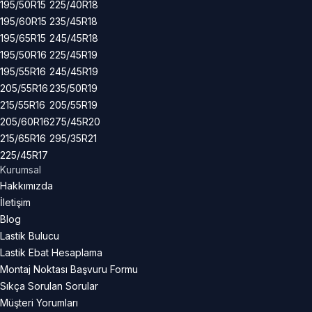
195/50R15
225/40R18
195/60R15
235/45R18
195/65R15
245/45R18
195/50R16
225/45R19
195/55R16
245/45R19
205/55R16
235/50R19
215/55R16
205/55R19
205/60R16
275/45R20
215/65R16
295/35R21
225/45R17
Kurumsal
Hakkımızda
İletişim
Blog
Lastik Bulucu
Lastik Ebat Hesaplama
Montaj Noktası Başvuru Formu
Sıkça Sorulan Sorular
Müşteri Yorumları