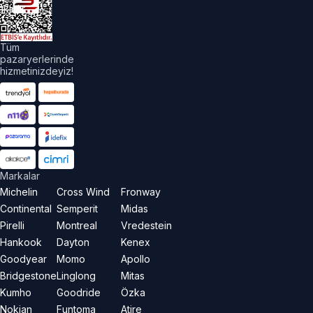
aklıdır.
Tüm
pazaryerlerinde
hizmetinizdeyiz!
Markalar
Michelin
Cross Wind
Fronway
Continental
Semperit
Midas
Pirelli
Montreal
Vredestein
Hankook
Dayton
Kenex
Goodyear
Momo
Apollo
Bridgestone
Linglong
Mitas
Kumho
Goodride
Özka
Nokian
Funtoma
Atire