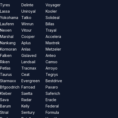
Tyres
Delinte
Voyager
Lassa
Uniroyal
Kooler
Yokohama
Tatko
Solideal
Laufenn
Winrun
Billas
Nexen
Vitour
Trayal
Marshal
Cooper
Accelera
Nankang
Aplus
Maxtrek
Kormoran
Anlas
Metzeler
Falken
Gislaved
Anteo
Riken
Landsail
Camso
Petlas
Tracmax
Arroyo
Taurus
Ceat
Tegrys
Starmaxx
Evergreen
Bestdrive
Bfgoodrich
Farroad
Paxaro
Kleber
Saetta
Saferich
Sava
Radar
Eracle
Barum
Kelly
Federal
Strial
Sentury
Formula