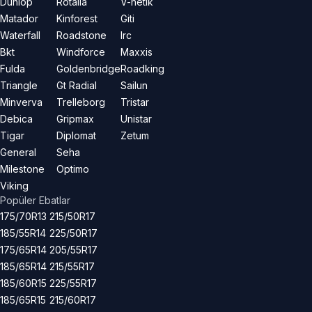
Dunlop
Rotalla
V-netik
Matador
Kinforest
Giti
Waterfall
Roadstone
Irc
Bkt
Windforce
Maxxis
Fulda
Goldenbridge
Roadking
Triangle
Gt Radial
Sailun
Minverva
Trelleborg
Tristar
Debica
Gripmax
Unistar
Tigar
Diplomat
Zetum
General
Seha
Milestone
Optimo
Viking
Popüler Ebatlar
175/70R13
215/50R17
185/55R14
225/50R17
175/65R14
205/55R17
185/65R14
215/55R17
185/60R15
225/55R17
185/65R15
215/60R17